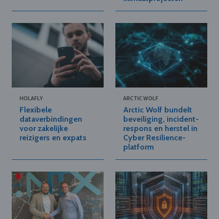
HOLAFLY
ARCTIC WOLF
Flexibele
Arctic Wolf bundelt
dataverbindingen
beveiliging, incident-
voor zakelijke
respons en herstel in
reizigers en expats
Cyber Resilience-
platform