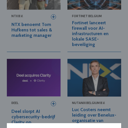
NTX B.V.
FORTINET BELGIUM
Fortinet lanceert
NTX benoemt Tom
firewall voor AI-
Hufkens tot sales &
infrastructuren en
marketing manager
lokale SASE-
beveiliging
DEEL
NUTANIX BELGIUM B.V.
Luc Costers neemt
Deel slorpt AI
leiding over Benelux-
cybersecurity-bedrijf
organisatie van
Clarity op
Nutanix