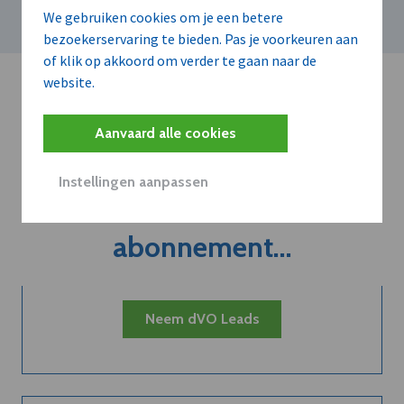
We gebruiken cookies om je een betere
bezoekerservaring te bieden. Pas je voorkeuren aan
of klik op akkoord om verder te gaan naar de
website.
Aanvaard alle cookies
Kort de voordelen
Instellingen aanpassen
van een
abonnement...
Neem dVO Leads