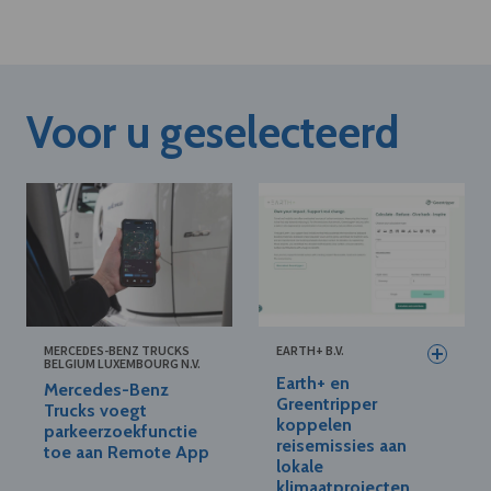
Voor u geselecteerd
MERCEDES-BENZ TRUCKS
EARTH+ B.V.
BELGIUM LUXEMBOURG N.V.
Earth+ en
Mercedes-Benz
Greentripper
Trucks voegt
koppelen
parkeerzoekfunctie
reisemissies aan
toe aan Remote App
lokale
klimaatprojecten