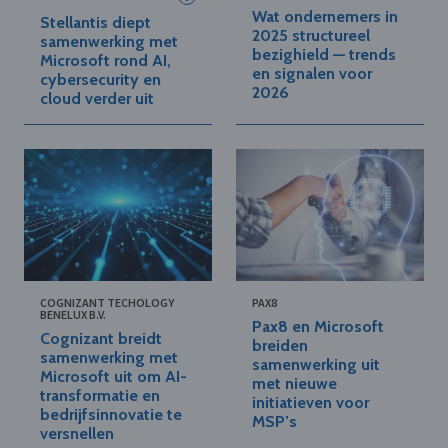
Wat ondernemers in
Stellantis diept
2025 structureel
samenwerking met
bezighield — trends
Microsoft rond AI,
en signalen voor
cybersecurity en
2026
cloud verder uit
COGNIZANT TECHOLOGY
PAX8
BENELUX B.V.
Pax8 en Microsoft
Cognizant breidt
breiden
samenwerking met
samenwerking uit
Microsoft uit om AI-
met nieuwe
transformatie en
initiatieven voor
bedrijfsinnovatie te
MSP’s
versnellen