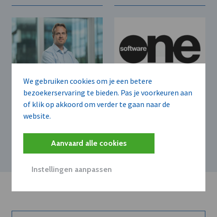
We gebruiken cookies om je een betere
bezoekerservaring te bieden. Pas je voorkeuren aan
DELAWARE C.V.B.A.
SOFTWAREONE BELGIUM B.V.
Delaware Belux
SoftwareOne behaalt
of klik op akkoord om verder te gaan naar de
uitgeroepen tot
nieuwe Microsoft
website.
"Microsoft Partner of
Copilot-specialisatie
the Year 2025" in
België
Aanvaard alle cookies
Instellingen aanpassen