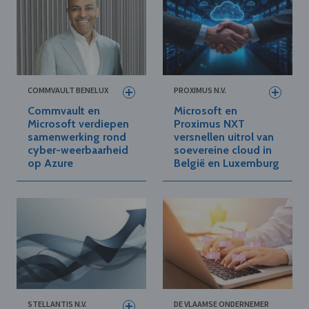
COMMVAULT BENELUX
PROXIMUS N.V.
Commvault en
Microsoft en
Microsoft verdiepen
Proximus NXT
samenwerking rond
versnellen uitrol van
cyber-weerbaarheid
soevereine cloud in
op Azure
België en Luxemburg
STELLANTIS N.V.
DE VLAAMSE ONDERNEMER