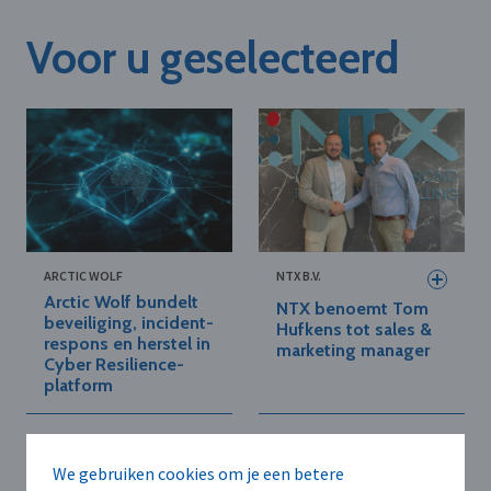
Voor u geselecteerd
ARCTIC WOLF
NTX B.V.
Arctic Wolf bundelt
NTX benoemt Tom
beveiliging, incident-
Hufkens tot sales &
respons en herstel in
marketing manager
Cyber Resilience-
platform
We gebruiken cookies om je een betere