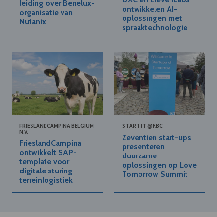
leiding over Benelux-
ontwikkelen AI-
organisatie van
oplossingen met
Nutanix
spraaktechnologie
FRIESLANDCAMPINA BELGIUM
START IT @KBC
N.V.
Zeventien start-ups
FrieslandCampina
presenteren
ontwikkelt SAP-
duurzame
template voor
oplossingen op Love
digitale sturing
Tomorrow Summit
terreinlogistiek