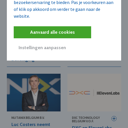
bezoekerservaring te bieden. Pas je voorkeuren aan
of klik op akkoord om verder te gaan naar de
website.
FORTINET BELGIUM
DEEL
Aanvaard alle cookies
Fortinet lanceert
Deel slorpt AI
firewall voor AI-
cybersecurity-bedrijf
Instellingen aanpassen
infrastructuren en
Clarity op
lokale SASE-
beveiliging
NUTANIX BELGIUM B.V.
DXC TECHNOLOGY
BELGIUM V.O.F.
Luc Costers neemt
DXC en ElevenLabs