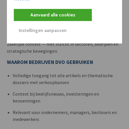
Meer context. Dieper begrip.
Aanvaard alle cookies
Artikels zoals deze brengen het nieuws.
Instellingen aanpassen
Met een dVO-abonnement krijgt u dat nieuws in de juiste
zakelijke context — met inzicht in sectoren, bedrijven en
strategische bewegingen.
WAAROM BEDRIJVEN DVO GEBRUIKEN
Volledige toegang tot alle artikels en thematische
dossiers met verkoopkansen
Context bij bedrijfsnieuws, investeringen en
benoemingen
Relevant voor ondernemers, managers, beslissers en
medewerkers