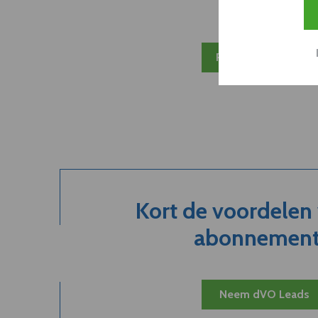
Plan 20 min inzicht
Kort de voordelen
abonnement.
Neem dVO Leads