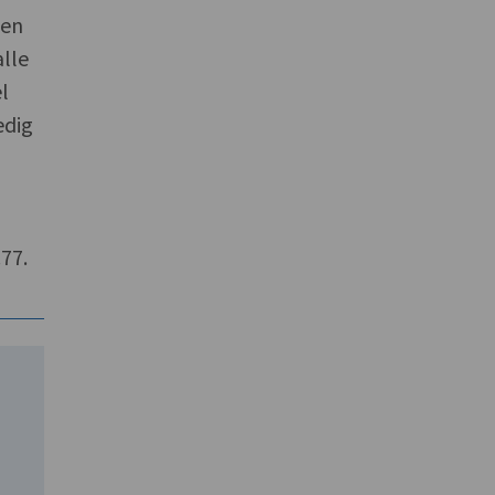
 en
alle
l
edig
.77.