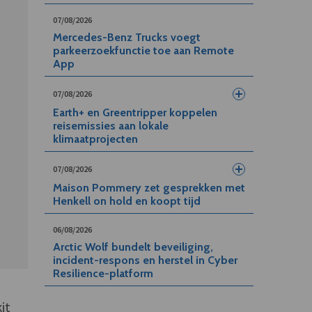
07/08/2026
Mercedes-Benz Trucks voegt
parkeerzoekfunctie toe aan Remote
App
07/08/2026
Earth+ en Greentripper koppelen
reisemissies aan lokale
klimaatprojecten
07/08/2026
Maison Pommery zet gesprekken met
Henkell on hold en koopt tijd
06/08/2026
Arctic Wolf bundelt beveiliging,
incident-respons en herstel in Cyber
Resilience-platform
it