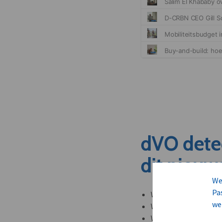
dVO dete
dit nieuw
We
Pa
Welke leveranciers k
we
Welke bedrijven kun
Welke partners en ad