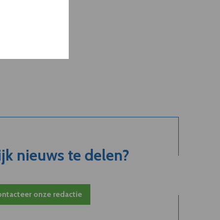
jk nieuws te delen?
ntacteer onze redactie