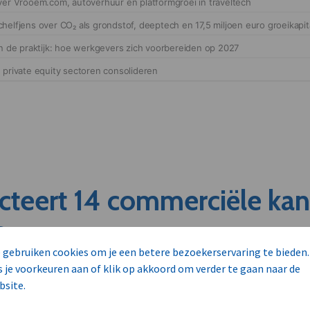
cteert 14 commerciële ka
s
 gebruiken cookies om je een betere bezoekerservaring te bieden.
s je voorkeuren aan of klik op akkoord om verder te gaan naar de
unnen aan dit bedrijf verkopen?
bsite.
nen klant worden van deze onderneming?
viseurs worden mogelijk relevant?