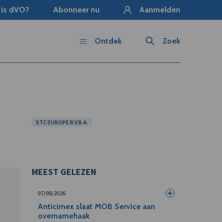
 is dVO?
Abonneer nu
Aanmelden
Ontdek
Zoek
STC EUROPE B.V.B.A.
MEEST GELEZEN
07/08/2026
Anticimex slaat MOB Service aan
overnamehaak