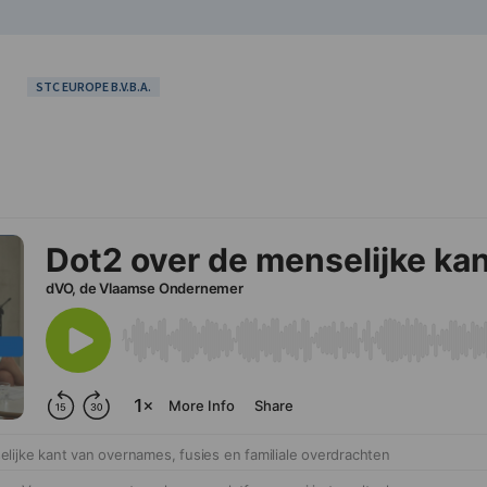
STC EUROPE B.V.B.A.