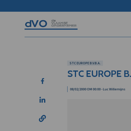
STC EUROPE B.V.B.A.
STC EUROPE B.
08/02/2000 OM 00:00 - Luc Willemijns