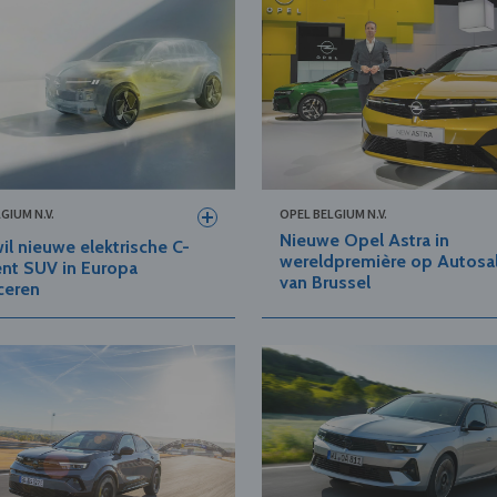
GIUM N.V.
OPEL BELGIUM N.V.
Nieuwe Opel Astra in
il nieuwe elektrische C-
wereldpremière op Autosa
nt SUV in Europa
van Brussel
ceren