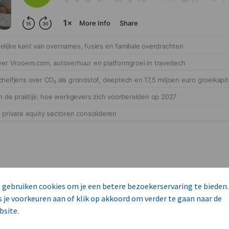
 gebruiken cookies om je een betere bezoekerservaring te bieden.
s je voorkeuren aan of klik op akkoord om verder te gaan naar de
cteert 14 commerciële ka
bsite.