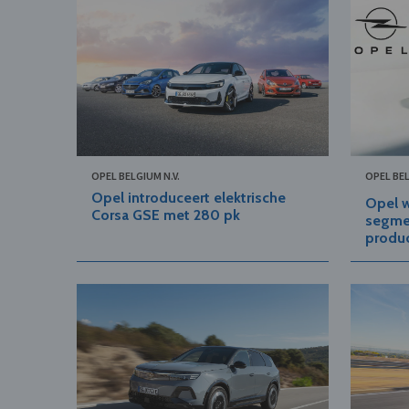
OPEL BELGIUM N.V.
OPEL BEL
Opel introduceert elektrische
Opel w
Corsa GSE met 280 pk
segme
produ