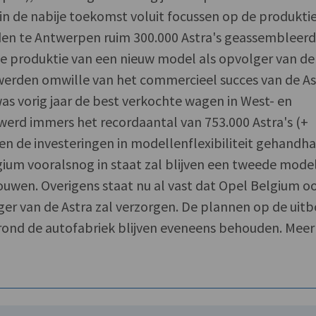
 in de nabije toekomst voluit focussen op de produkti
rden te Antwerpen ruim 300.000 Astra's geassembleerd
de produktie van een nieuw model als opvolger van de
 werden omwille van het commercieel succes van de As
as vorig jaar de best verkochte wagen in West- en
werd immers het recordaantal van 753.000 Astra's (+
ven de investeringen in modellenflexibiliteit gehandha
ium vooralsnog in staat zal blijven een tweede model
ouwen. Overigens staat nu al vast dat Opel Belgium o
er van de Astra zal verzorgen. De plannen op de uit
rond de autofabriek blijven eveneens behouden. Meer 