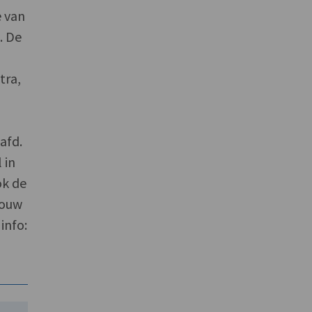
e van
. De
tra,
afd.
 in
ok de
bouw
info: