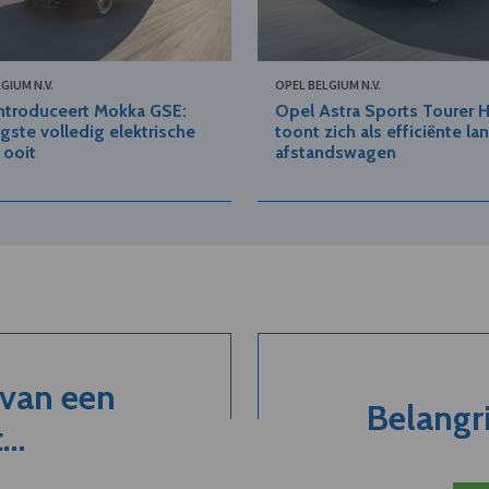
GIUM N.V.
OPEL BELGIUM N.V.
ntroduceert Mokka GSE:
Opel Astra Sports Tourer 
igste volledig elektrische
toont zich als efficiënte la
 ooit
afstandswagen
 van een
Belangri
..