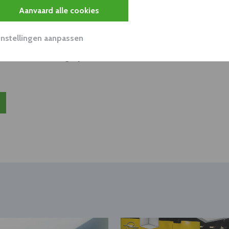
s
Aanvaard alle cookies
unnen aan dit bedrijf verkopen?
Instellingen aanpassen
nen klant worden van deze onderneming?
viseurs worden mogelijk relevant?