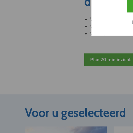
dit nieuw
Welke leveranciers k
Welke bedrijven kun
Welke partners en ad
Plan 20 min inzicht
Voor u geselecteerd