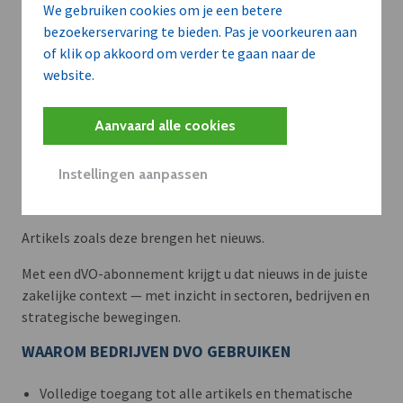
We gebruiken cookies om je een betere
bezoekerservaring te bieden. Pas je voorkeuren aan
of klik op akkoord om verder te gaan naar de
website.
Aanvaard alle cookies
Instellingen aanpassen
Meer context. Dieper begrip.
Artikels zoals deze brengen het nieuws.
Met een dVO-abonnement krijgt u dat nieuws in de juiste
zakelijke context — met inzicht in sectoren, bedrijven en
strategische bewegingen.
WAAROM BEDRIJVEN DVO GEBRUIKEN
Volledige toegang tot alle artikels en thematische