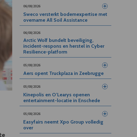
06/08/2026
Sweco versterkt bodemexpertise met
overname All Soil Assistance
06/08/2026
Arctic Wolf bundelt beveiliging,
incident-respons en herstel in Cyber
Resilience-platform
05/08/2026
Aers opent Truckplaza in Zeebrugge
05/08/2026
Kinepolis en O’Learys openen
entertainment-locatie in Enschede
05/08/2026
Easyfairs neemt Xpo Group volledig
over
te