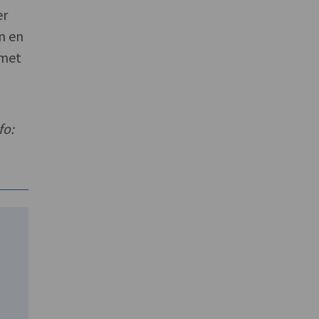
er
n en
 met
fo: