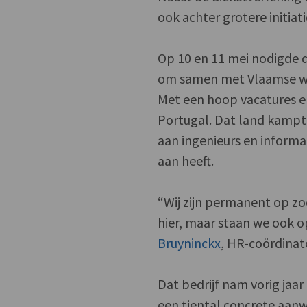
ook achter grotere initia
Op 10 en 11 mei nodigde 
om samen met Vlaamse wer
Met een hoop vacatures en
Portugal. Dat land kampt
aan ingenieurs en informa
aan heeft.
“Wij zijn permanent op zo
hier, maar staan we ook o
Bruyninckx
, HR-coördinato
Dat bedrijf nam vorig jaa
een tiental concrete aanw