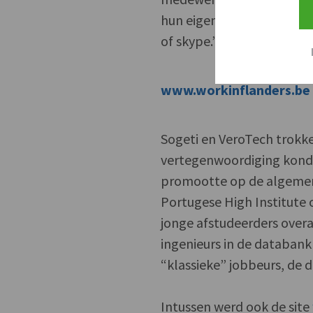
hun eigen omgeving ontmoe
of skype.”
www.workinflanders.be
Sogeti en VeroTech trokke
vertegenwoordiging konde
promootte op de algemene
Portugese High Institute
jonge afstudeerders overa
ingenieurs in de databank
“klassieke” jobbeurs, de d
Intussen werd ook de site