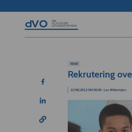
VDAB
Rekrutering ove
13/06/2012 OM 00:00 - Luc Willemijns