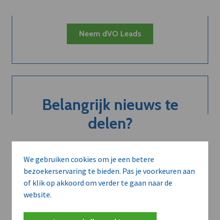
Neem dVO Leads
Belangrijk nieuws te
delen?
We gebruiken cookies om je een betere
Contacteer onze redactie
bezoekerservaring te bieden. Pas je voorkeuren aan
of klik op akkoord om verder te gaan naar de
website.