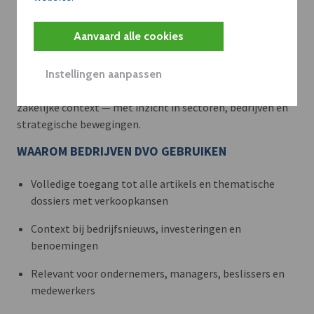
Meer context. Dieper begrip.
Aanvaard alle cookies
Artikels zoals deze brengen het nieuws.
Instellingen aanpassen
Met een dVO-abonnement krijgt u dat nieuws in de juiste
zakelijke context — met inzicht in sectoren, bedrijven en
strategische bewegingen.
WAAROM BEDRIJVEN DVO GEBRUIKEN
Volledige toegang tot alle artikels en thematische
dossiers met verkoopkansen
Context bij bedrijfsnieuws, investeringen en
benoemingen
Relevant voor ondernemers, managers, beslissers en
medewerkers