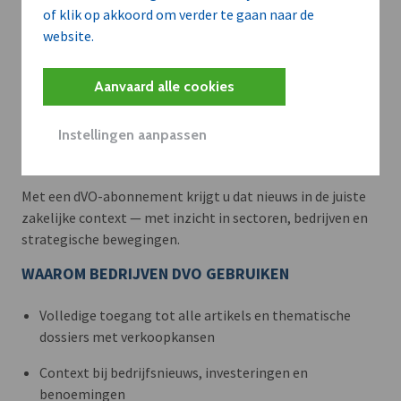
of klik op akkoord om verder te gaan naar de
website.
Aanvaard alle cookies
Meer context. Dieper begrip.
Instellingen aanpassen
Artikels zoals deze brengen het nieuws.
Met een dVO-abonnement krijgt u dat nieuws in de juiste
zakelijke context — met inzicht in sectoren, bedrijven en
strategische bewegingen.
WAAROM BEDRIJVEN DVO GEBRUIKEN
Volledige toegang tot alle artikels en thematische
dossiers met verkoopkansen
Context bij bedrijfsnieuws, investeringen en
benoemingen