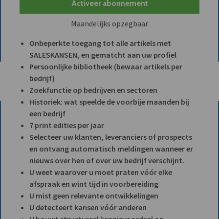
Activeer abonnement
Maandelijks opzegbaar
Onbeperkte toegang tot alle artikels met
SALESKANSEN, en gematcht aan uw profiel
Persoonlijke bibliotheek (bewaar artikels per
bedrijf)
Zoekfunctie op bedrijven en sectoren
Historiek: wat speelde de voorbije maanden bij
een bedrijf
7 print edities per jaar
Selecteer uw klanten, leveranciers of prospects
en ontvang automatisch meldingen wanneer er
nieuws over hen of over uw bedrijf verschijnt.
U weet waarover u moet praten vóór elke
afspraak en wint tijd in voorbereiding
U mist geen relevante ontwikkelingen
U detecteert kansen vóór anderen
U bouwt structureel kennisvoordeel op