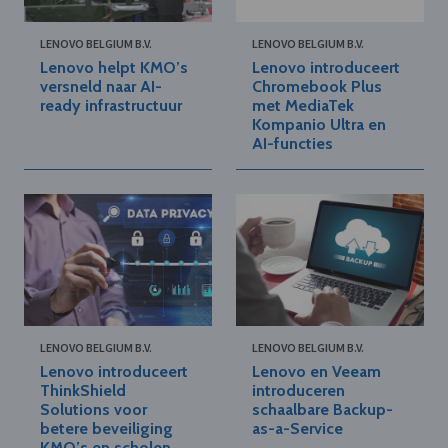
LENOVO BELGIUM B.V.
LENOVO BELGIUM B.V.
Lenovo helpt KMO’s
Lenovo introduceert
versneld naar AI-
Chromebook Plus
ready infrastructuur
met MediaTek
Kompanio Ultra en
AI-functies
LENOVO BELGIUM B.V.
LENOVO BELGIUM B.V.
Lenovo introduceert
Lenovo en Veeam
ThinkShield
introduceren
Solutions voor
schaalbare Backup-
betere beveiliging
as-a-Service
KMO’s en scholen