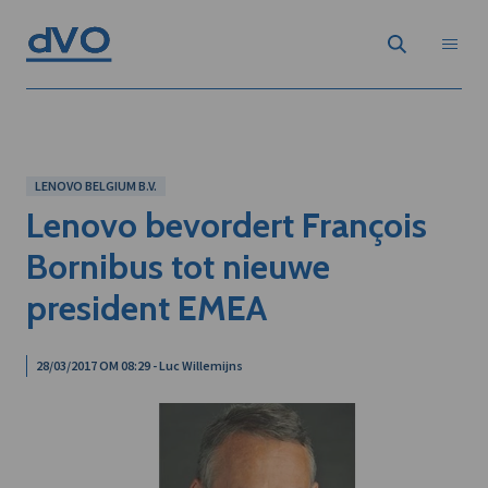
LENOVO BELGIUM B.V.
Lenovo bevordert François
Bornibus tot nieuwe
president EMEA
28/03/2017 OM 08:29 - Luc Willemijns