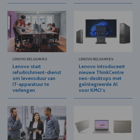
LENOVO BELGIUM B.V.
LENOVO BELGIUM B.V.
Lenovo start
Lenovo introduceert
refurbishment-dienst
nieuwe ThinkCentre
om levensduur van
neo-desktops met
IT-apparatuur te
geïntegreerde AI
verlengen
voor KMO’s