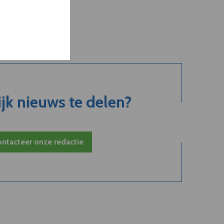
jk nieuws te delen?
ntacteer onze redactie