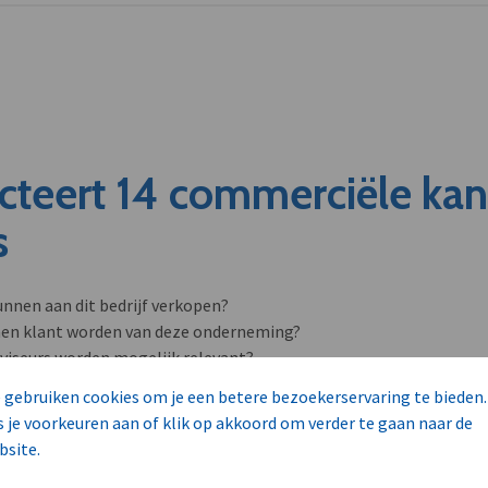
cteert 14 commerciële ka
s
unnen aan dit bedrijf verkopen?
nen klant worden van deze onderneming?
viseurs worden mogelijk relevant?
 gebruiken cookies om je een betere bezoekerservaring te bieden.
s je voorkeuren aan of klik op akkoord om verder te gaan naar de
bsite.