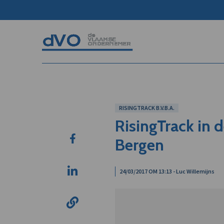
RISINGTRACK B.V.B.A.
RisingTrack in 
Bergen
24/03/2017 OM 13:13 - Luc Willemijns