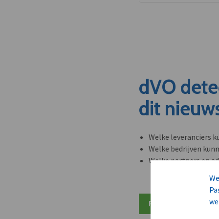
dVO dete
dit nieuw
Welke leveranciers k
Welke bedrijven kun
Welke partners en ad
We
Pa
we
Plan 20 min inzicht