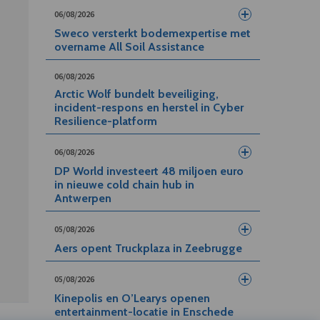
06/08/2026
Sweco versterkt bodemexpertise met
overname All Soil Assistance
06/08/2026
Arctic Wolf bundelt beveiliging,
incident-respons en herstel in Cyber
Resilience-platform
06/08/2026
DP World investeert 48 miljoen euro
in nieuwe cold chain hub in
Antwerpen
05/08/2026
Aers opent Truckplaza in Zeebrugge
05/08/2026
Kinepolis en O’Learys openen
entertainment-locatie in Enschede