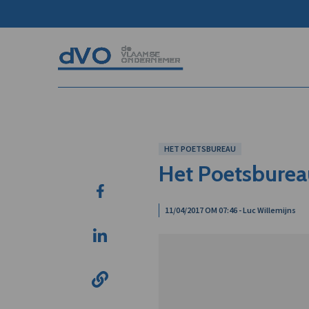
HET POETSBUREAU
Het Poetsburea
11/04/2017 OM 07:46 - Luc Willemijns