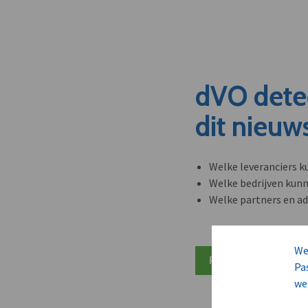
dVO dete
dit nieuw
Welke leveranciers k
Welke bedrijven kun
Welke partners en ad
We
Plan 20 min inzicht
Pa
we