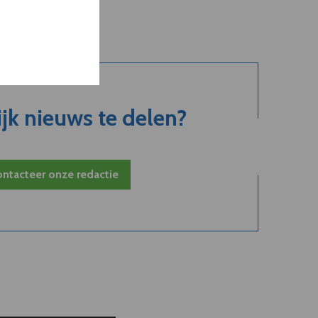
jk nieuws te delen?
ntacteer onze redactie