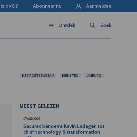
 is dVO?
Abonneer nu
Aanmelden
Ontdek
Zoek
HET POETSBUREAU
DIENSTEN
LIMBURG
MEEST GELEZEN
07/08/2026
Securex benoemt Kevin Ledegen tot
chief technology & transformation