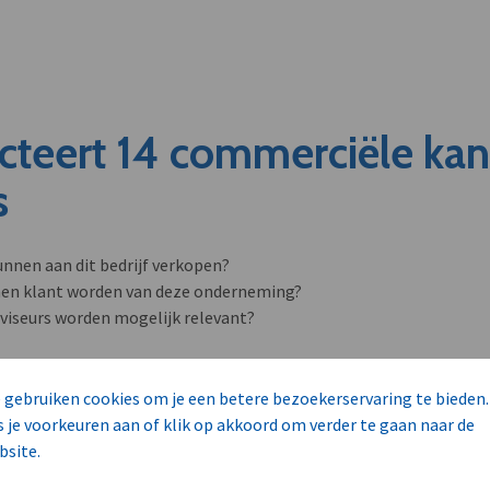
cteert 14 commerciële ka
s
unnen aan dit bedrijf verkopen?
nen klant worden van deze onderneming?
viseurs worden mogelijk relevant?
 gebruiken cookies om je een betere bezoekerservaring te bieden.
s je voorkeuren aan of klik op akkoord om verder te gaan naar de
bsite.