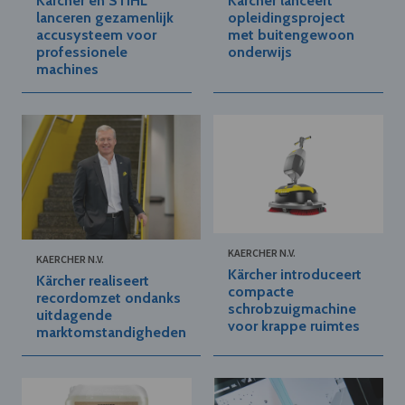
Kärcher en STIHL
Kärcher lanceert
lanceren gezamenlijk
opleidingsproject
accusysteem voor
met buitengewoon
professionele
onderwijs
machines
KAERCHER N.V.
KAERCHER N.V.
Kärcher introduceert
Kärcher realiseert
compacte
recordomzet ondanks
schrobzuigmachine
uitdagende
voor krappe ruimtes
marktomstandigheden