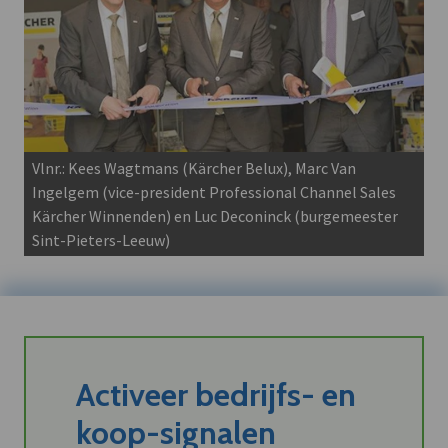
Vlnr.: Kees Wagtmans (Kärcher Belux), Marc Van
Ingelgem (vice-president Professional Channel Sales
Kärcher Winnenden) en Luc Deconinck (burgemeester
Sint-Pieters-Leeuw)
Activeer bedrijfs- en
koop-signalen