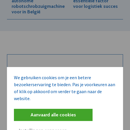
autonome
essentiële factor
robotschrobzuigmachine
voor logistiek succes
voor in België
Kort de voordelen
We gebruiken cookies om je een betere
van een
bezoekerservaring te bieden. Pas je voorkeuren aan
abonnement...
of klik op akkoord om verder te gaan naar de
website.
Aanvaard alle cookies
Neem dVO Leads