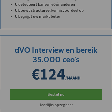
U detecteert kansen vóór anderen
U bouwt structureel kennisvoordeel op
U begrijpt uw markt beter
dVO Interview en bereik
35.000 ceo's
€124
/MAAND
Bestel nu
Jaarlijks opzegbaar