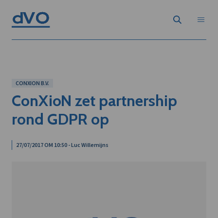
CONXION B.V.
ConXioN zet partnership
rond GDPR op
27/07/2017 OM 10:50 - Luc Willemijns