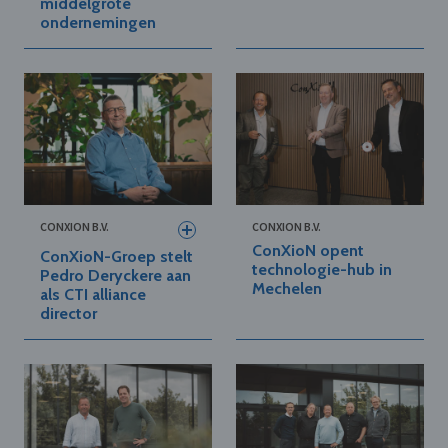
middelgrote
ondernemingen
CONXION B.V.
CONXION B.V.
ConXioN opent
ConXioN-Groep stelt
technologie-hub in
Pedro Deryckere aan
Mechelen
als CTI alliance
director