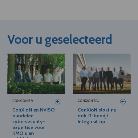
Voor u geselecteerd
CONXION B.V.
CONXION B.V.
ConXioN en NVISO
ConXioN slokt nu
bundelen
ook IT-bedrijf
cybersecurity-
Integreat op
expertise voor
KMO’s en