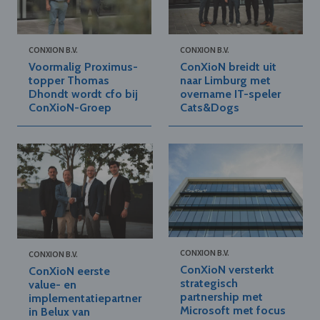
CONXION B.V.
CONXION B.V.
Voormalig Proximus-
ConXioN breidt uit
topper Thomas
naar Limburg met
Dhondt wordt cfo bij
overname IT-speler
ConXioN-Groep
Cats&Dogs
CONXION B.V.
CONXION B.V.
ConXioN versterkt
ConXioN eerste
strategisch
value- en
partnership met
implementatiepartner
Microsoft met focus
in Belux van