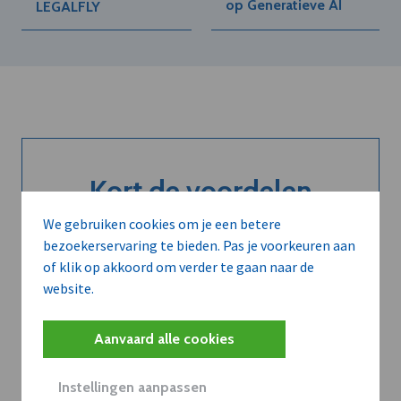
op Generatieve AI
LEGALFLY
Kort de voordelen
van een
We gebruiken cookies om je een betere
bezoekerservaring te bieden. Pas je voorkeuren aan
abonnement...
of klik op akkoord om verder te gaan naar de
website.
Neem dVO Leads
Aanvaard alle cookies
Instellingen aanpassen