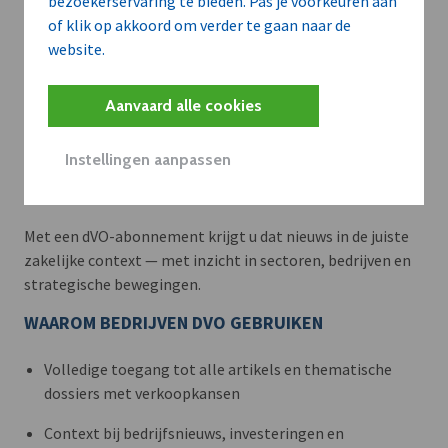
bezoekerservaring te bieden. Pas je voorkeuren aan
of klik op akkoord om verder te gaan naar de
website.
Aanvaard alle cookies
Meer context. Dieper begrip.
Instellingen aanpassen
Artikels zoals deze brengen het nieuws.
Met een dVO-abonnement krijgt u dat nieuws in de juiste
zakelijke context — met inzicht in sectoren, bedrijven en
strategische bewegingen.
WAAROM BEDRIJVEN DVO GEBRUIKEN
Volledige toegang tot alle artikels en thematische
dossiers met verkoopkansen
Context bij bedrijfsnieuws, investeringen en