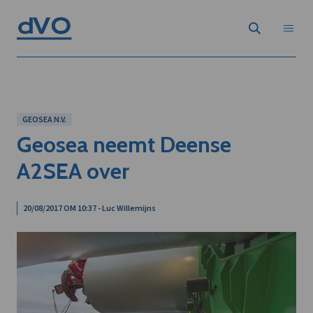
GEOSEA N.V.
Geosea neemt Deense
A2SEA over
20/08/2017 OM 10:37 - Luc Willemijns