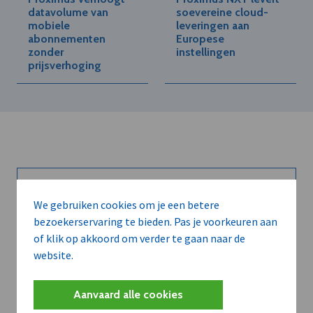
datavolume van
soevereine cloud-
mobiele
leveringen aan
abonnementen
Europese
zonder
instellingen
prijsverhoging
Kort de voordelen
We gebruiken cookies om je een betere
bezoekerservaring te bieden. Pas je voorkeuren aan
van een
of klik op akkoord om verder te gaan naar de
website.
abonnement...
Aanvaard alle cookies