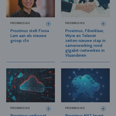
PROXIMUS N.V.
PROXIMUS N.V.
Proximus stelt Fiona
Proximus, Fiberklaar,
Lam aan als nieuwe
Wyre en Telenet
group cfo
zetten nieuwe stap in
samenwerking rond
gigabit-netwerken in
Vlaanderen
PROXIMUS N.V.
PROXIMUS N.V.
Proximus verhoogt
Proximus NXT levert