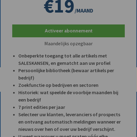
€19
/MAAND
Activeer abonnement
Maandelijks opzegbaar
Onbeperkte toegang tot alle artikels met
SALESKANSEN, en gematcht aan uw profiel
Persoonlijke bibliotheek (bewaar artikels per
bedrijf)
Zoekfunctie op bedrijven en sectoren
Historiek: wat speelde de voorbije maanden bij
een bedrijf
7 print edities per jaar
Selecteer uw klanten, leveranciers of prospects
en ontvang automatisch meldingen wanneer er
nieuws over hen of over uw bedrijf verschijnt.
U weet waarover u moet praten vóór elke