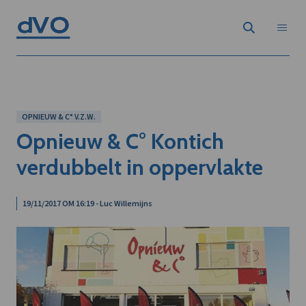
OPNIEUW & C° V.Z.W.
Opnieuw & C° Kontich
verdubbelt in oppervlakte
19/11/2017 OM 16:19 - Luc Willemijns