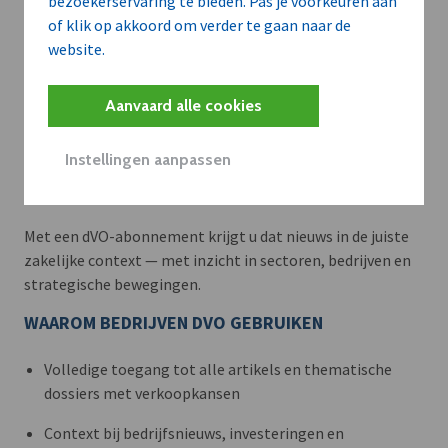
bezoekerservaring te bieden. Pas je voorkeuren aan
of klik op akkoord om verder te gaan naar de
website.
Aanvaard alle cookies
Meer context. Dieper begrip.
Instellingen aanpassen
Artikels zoals deze brengen het nieuws.
Met een dVO-abonnement krijgt u dat nieuws in de juiste
zakelijke context — met inzicht in sectoren, bedrijven en
strategische bewegingen.
WAAROM BEDRIJVEN DVO GEBRUIKEN
Volledige toegang tot alle artikels en thematische
dossiers met verkoopkansen
Context bij bedrijfsnieuws, investeringen en