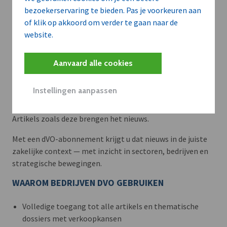
bezoekerservaring te bieden. Pas je voorkeuren aan
of klik op akkoord om verder te gaan naar de
website.
Aanvaard alle cookies
Meer context. Dieper begrip.
Instellingen aanpassen
Artikels zoals deze brengen het nieuws.
Met een dVO-abonnement krijgt u dat nieuws in de juiste
zakelijke context — met inzicht in sectoren, bedrijven en
strategische bewegingen.
WAAROM BEDRIJVEN DVO GEBRUIKEN
Volledige toegang tot alle artikels en thematische
dossiers met verkoopkansen