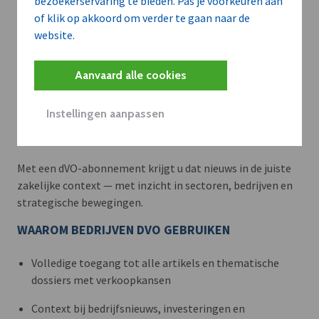
bezoekerservaring te bieden. Pas je voorkeuren aan
of klik op akkoord om verder te gaan naar de
website.
Aanvaard alle cookies
Meer context. Dieper begrip.
Instellingen aanpassen
Artikels zoals deze brengen het nieuws.
Met een dVO-abonnement krijgt u dat nieuws in de juiste
zakelijke context — met inzicht in sectoren, bedrijven en
strategische bewegingen.
WAAROM BEDRIJVEN DVO GEBRUIKEN
Volledige toegang tot alle artikels en thematische
dossiers met verkoopkansen
Context bij bedrijfsnieuws, investeringen en