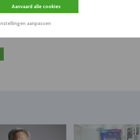
Aanvaard alle cookies
unnen aan dit bedrijf verkopen?
nen klant worden van deze onderneming?
Instellingen aanpassen
viseurs worden mogelijk relevant?