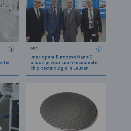
IMEC
Imec opent Europese NanoIC-
e ter
pilootlijn voor sub-2-nanometer
chip-technologie in Leuven