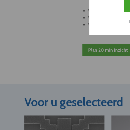
Welke leveranciers k
Welke bedrijven kun
Welke partners en ad
Plan 20 min inzicht
Voor u geselecteerd