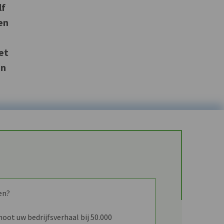
lf
en
et
in
en?
ot uw bedrijfsverhaal bij 50.000