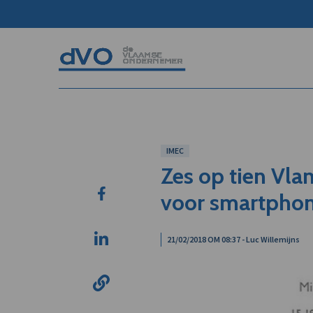
IMEC
Zes op tien Vla
voor smartpho
21/02/2018 OM 08:37 - Luc Willemijns