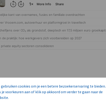
 gebruiken cookies om je een betere bezoekerservaring te bieden.
cteert 14 commerciële ka
s je voorkeuren aan of klik op akkoord om verder te gaan naar de
s
bsite.