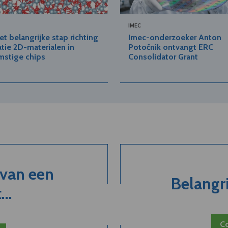
IMEC
et belangrijke stap richting
Imec-onderzoeker Anton
atie 2D-materialen in
Potočnik ontvangt ERC
mstige chips
Consolidator Grant
 van een
Belangri
..
Co