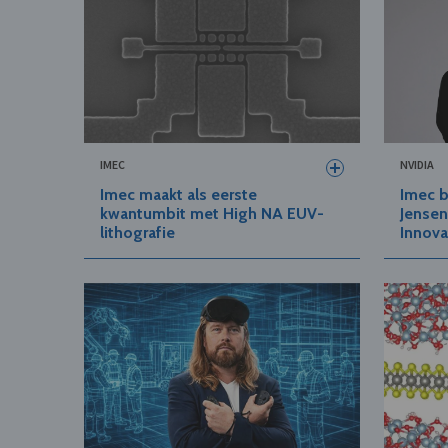
IMEC
NVIDIA
Imec maakt als eerste
Imec 
kwantumbit met High NA EUV-
Jensen
lithografie
Innova