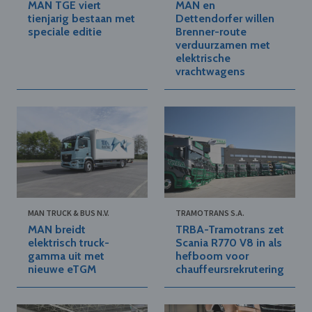
MAN TGE viert
MAN en
tienjarig bestaan met
Dettendorfer willen
speciale editie
Brenner-route
verduurzamen met
elektrische
vrachtwagens
MAN TRUCK & BUS N.V.
TRAMOTRANS S.A.
MAN breidt
TRBA-Tramotrans zet
elektrisch truck-
Scania R770 V8 in als
gamma uit met
hefboom voor
nieuwe eTGM
chauffeursrekrutering