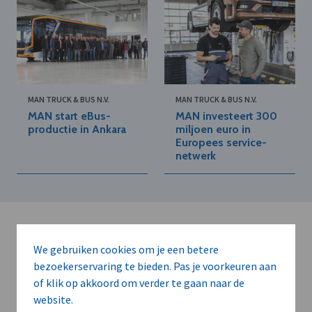
MAN TRUCK & BUS N.V.
MAN TRUCK & BUS N.V.
MAN start eBus-
MAN investeert 300
productie in Ankara
miljoen euro in
Europees service-
netwerk
We gebruiken cookies om je een betere
bezoekerservaring te bieden. Pas je voorkeuren aan
of klik op akkoord om verder te gaan naar de
Kort de voordelen
website.