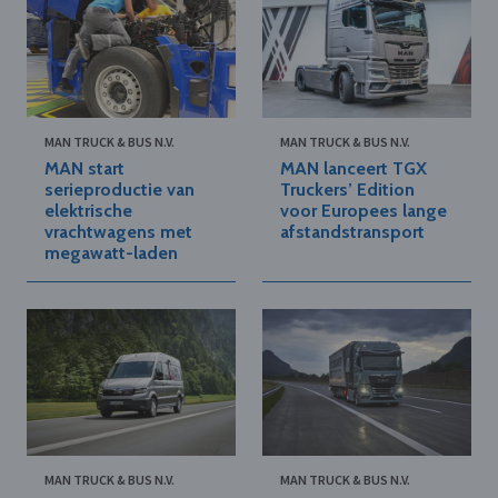
MAN TRUCK & BUS N.V.
MAN TRUCK & BUS N.V.
MAN start
MAN lanceert TGX
serieproductie van
Truckers’ Edition
elektrische
voor Europees lange
vrachtwagens met
afstandstransport
megawatt-laden
MAN TRUCK & BUS N.V.
MAN TRUCK & BUS N.V.