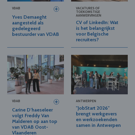
VDAB
VACATURES OF
TOEKOMSTIGE
AANWERVINGEN
Yves Demaeght
CV of LinkedIn: Wat
aangesteld als
is het belangrijkst
gedelegeerd
voor Belgische
bestuurder van VDAB
recruiters?
VDAB
ANTWERPEN
"JobStart 2026"
Carine D’haeseleer
brengt werkgevers
volgt Freddy Van
en werkzoekenden
Malderen op aan top
samen in Antwerpen
van VDAB Oost-
Vlaanderen