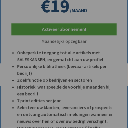
€19
/MAAND
Activeer abonnement
Maandelijks opzegbaar
Onbeperkte toegang tot alle artikels met
SALESKANSEN, en gematcht aan uw profiel
Persoonlijke bibliotheek (bewaar artikels per
bedrijf)
Zoekfunctie op bedrijven en sectoren
Historiek: wat speelde de voorbije maanden bij
een bedrijf
7 print edities per jaar
Selecteer uw klanten, leveranciers of prospects
en ontvang automatisch meldingen wanneer er
nieuws over hen of over uw bedrijf verschijnt.
U weet waarover u moet praten vóór elke