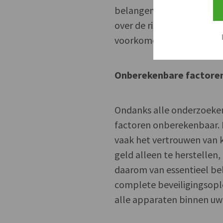
belangen van het bedrijf
over de risico’s en welke
voorkomen en valkuilen 
Onberekenbare factore
Ondanks alle onderzoeken 
factoren onberekenbaar. E
vaak het vertrouwen van 
geld alleen te herstellen,
daarom van essentieel bel
complete beveiligingsopl
alle apparaten binnen uw