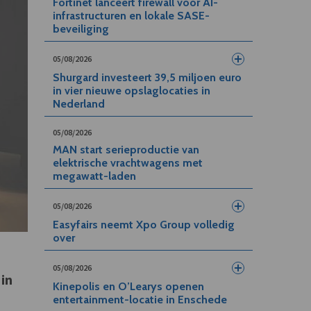
Fortinet lanceert firewall voor AI-
infrastructuren en lokale SASE-
beveiliging
05/08/2026
Shurgard investeert 39,5 miljoen euro
in vier nieuwe opslaglocaties in
Nederland
05/08/2026
MAN start serieproductie van
elektrische vrachtwagens met
megawatt-laden
05/08/2026
Easyfairs neemt Xpo Group volledig
over
05/08/2026
 in
Kinepolis en O’Learys openen
entertainment-locatie in Enschede