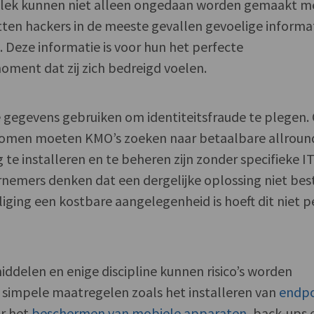
alek kunnen niet alleen ongedaan worden gemaakt m
tten hackers in de meeste gevallen gevoelige informa
. Deze informatie is voor hun het perfecte
ment dat zij zich bedreigd voelen.
e gegevens gebruiken om identiteitsfraude te plegen
oorkomen moeten KMO’s zoeken naar betaalbare allroun
te installeren en te beheren zijn zonder specifieke IT
rnemers denken dat een dergelijke oplossing niet bes
liging een kostbare aangelegenheid is hoeft dit niet p
iddelen en enige discipline kunnen risico’s worden
n simpele maatregelen zoals het installeren van
endpo
or het
beschermen van mobiele apparaten
, back-ups 