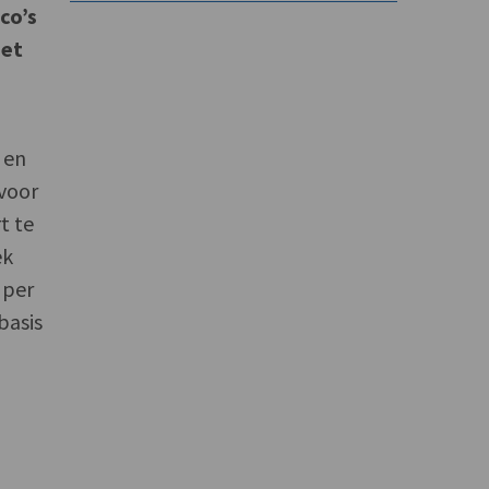
co’s
iet
 en
voor
t te
ek
 per
basis