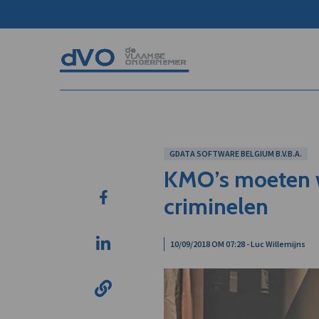
GDATA SOFTWARE BELGIUM B.V.B.A.
KMO’s moeten w
criminelen
10/09/2018 OM 07:28 - Luc Willemijns