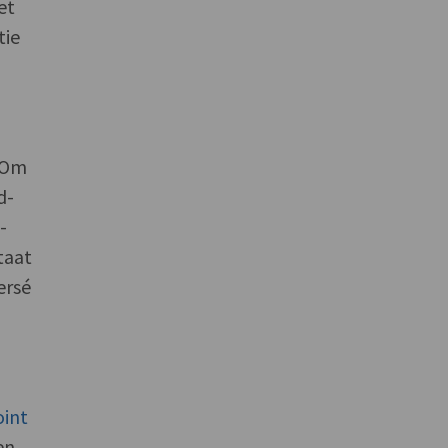
et
tie
. Om
d-
-
taat
ersé
int
en