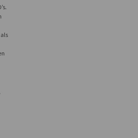
’s.
n
 als
en
e