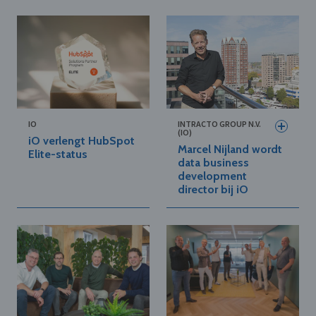
IO
INTRACTO GROUP N.V.
(IO)
iO verlengt HubSpot
Marcel Nijland wordt
Elite-status
data business
development
director bij iO