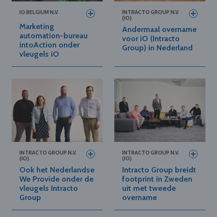
IO BELGIUM N.V.
INTRACTO GROUP N.V.
(IO)
Marketing
Andermaal overname
automation-bureau
voor iO (Intracto
intoAction onder
Group) in Nederland
vleugels iO
INTRACTO GROUP N.V.
INTRACTO GROUP N.V.
(IO)
(IO)
Ook het Nederlandse
Intracto Group breidt
We Provide onder de
footprint in Zweden
vleugels Intracto
uit met tweede
Group
overname