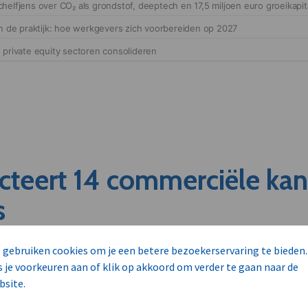
cteert 14 commerciële ka
s
 gebruiken cookies om je een betere bezoekerservaring te bieden.
unnen aan dit bedrijf verkopen?
s je voorkeuren aan of klik op akkoord om verder te gaan naar de
nen klant worden van deze onderneming?
bsite.
viseurs worden mogelijk relevant?