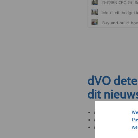
dVO dete
dit nieuw
We
Welke leveranciers k
Pa
Welke bedrijven kun
we
Welke partners en ad