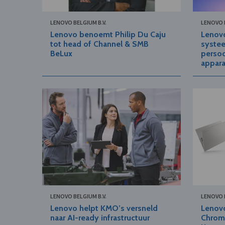
LENOVO BELGIUM B.V.
LENOVO B
Lenovo benoemt Philip Du Caju
Lenovo
tot head of Channel & SMB
syste
BeLux
persoo
appar
LENOVO BELGIUM B.V.
LENOVO B
Lenovo helpt KMO’s versneld
Lenovo
naar AI-ready infrastructuur
Chrom