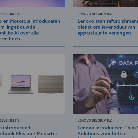
ELGIUM B.V.
LENOVO BELGIUM B.V.
 en Motorola introduceren
Lenovo start refurbishmen
em-ingebouwde
dienst om levensduur van I
nlijke AI over alle
apparatuur te verlengen
aten heen
ELGIUM B.V.
LENOVO BELGIUM B.V.
 introduceert
Lenovo introduceert Think
ebook Plus met MediaTek
Solutions voor betere