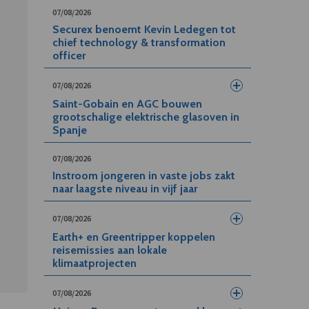
07/08/2026
Securex benoemt Kevin Ledegen tot
chief technology & transformation
officer
07/08/2026
Saint-Gobain en AGC bouwen
grootschalige elektrische glasoven in
Spanje
07/08/2026
Instroom jongeren in vaste jobs zakt
naar laagste niveau in vijf jaar
07/08/2026
Earth+ en Greentripper koppelen
reisemissies aan lokale
klimaatprojecten
07/08/2026