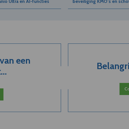
io Ultra en AI-functies
beveiliging KMO’s en scho
 van een
Belangri
..
Co