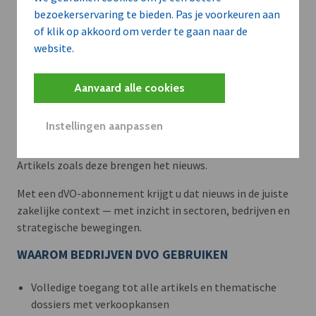
bezoekerservaring te bieden. Pas je voorkeuren aan
of klik op akkoord om verder te gaan naar de
website.
Aanvaard alle cookies
Meer context. Dieper begrip.
Instellingen aanpassen
Artikels zoals deze brengen het nieuws.
Met een dVO-abonnement krijgt u dat nieuws in de juiste
zakelijke context — met inzicht in sectoren, bedrijven en
strategische bewegingen.
WAAROM BEDRIJVEN DVO GEBRUIKEN
Volledige toegang tot alle artikels en thematische
dossiers met verkoopkansen