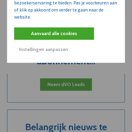
bezoekerservaring te bieden. Pas je voorkeuren aan
of klik op akkoord om verder te gaan naar de
website.
Aanvaard alle cookies
Kort de voordelen
van een
Instellingen aanpassen
abonnement...
Neem dVO Leads
Belangrijk nieuws te