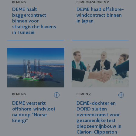
DEME N.V.
DEME OFFSHORE N.V.
DEME haalt
DEME haalt offshore-
baggercontract
windcontract binnen
binnen voor
in Japan
strategische havens
in Tunesië
DEME N.V.
DEME N.V.
DEME versterkt
DEME-dochter en
offshore-windvloot
DORD sluiten
na doop "Norse
overeenkomst voor
Energi"
gezamenlijke test
diepzeemijnbouw in
Clarion-Clipperton