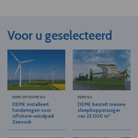
Voor u geselecteerd
DEME OFFSHORE N.V.
DEME N.V.
DEME installeert
DEME bestelt nieuwe
funderingen voor
sleephopperzuiger
offshore-windpark
van 22.000 m³
Zeevonk