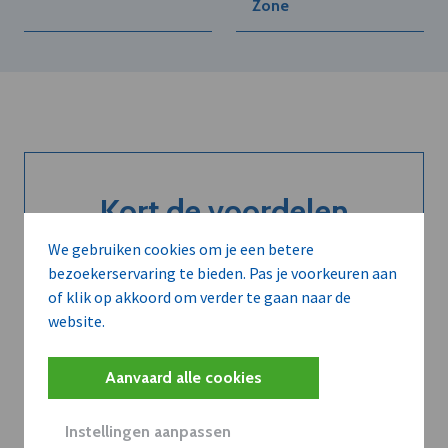
Zone
Kort de voordelen
van een
We gebruiken cookies om je een betere
bezoekerservaring te bieden. Pas je voorkeuren aan
abonnement...
of klik op akkoord om verder te gaan naar de
website.
Neem dVO Leads
Aanvaard alle cookies
Instellingen aanpassen