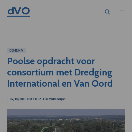
DEME N.V.
Poolse opdracht voor
consortium met Dredging
International en Van Oord
02/10/2018 OM 14:12 - Luc Willemijns