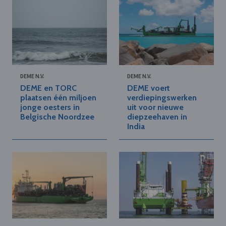
DEME N.V.
DEME N.V.
DEME en TORC
DEME voert
plaatsen één miljoen
verdiepingswerken
jonge oesters in
uit voor nieuwe
Belgische Noordzee
diepzeehaven in
India