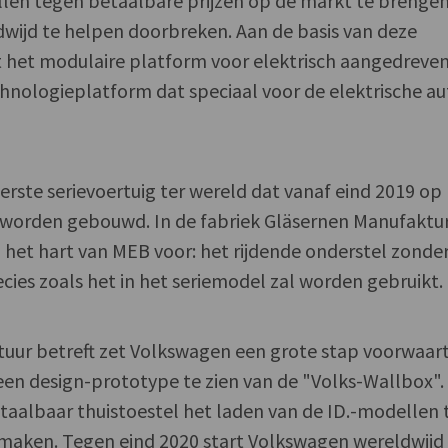
llen tegen betaalbare prijzen op de markt te brenge
dwijd te helpen doorbreken. Aan de basis van deze
t het modulaire platform voor elektrisch aangedreve
hnologieplatform dat speciaal voor de elektrische a
erste serievoertuig ter wereld dat vanaf eind 2019 op
 worden gebouwd. In de fabriek Gläsernen Manufaktur
het hart van MEB voor: het rijdende onderstel zonde
ecies zoals het in het seriemodel zal worden gebruikt.
uur betreft zet Volkswagen een grote stap voorwaarts
 een design-prototype te zien van de "Volks-Wallbox".
aalbaar thuistoestel het laden van de ID.-modellen 
aken. Tegen eind 2020 start Volkswagen wereldwijd