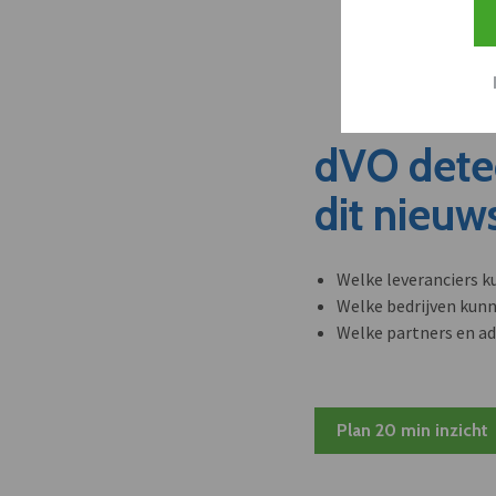
dVO dete
dit nieuw
Welke leveranciers k
Welke bedrijven kun
Welke partners en ad
Plan 20 min inzicht