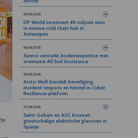
officer
06/08/2026
DP World investeert 48 miljoen euro
in nieuwe cold chain hub in
Antwerpen
06/08/2026
Sweco versterkt bodemexpertise met
overname All Soil Assistance
06/08/2026
Arctic Wolf bundelt beveiliging,
incident-respons en herstel in Cyber
Resilience-platform
07/08/2026
Saint-Gobain en AGC bouwen
 de
grootschalige elektrische glasoven in
Spanje