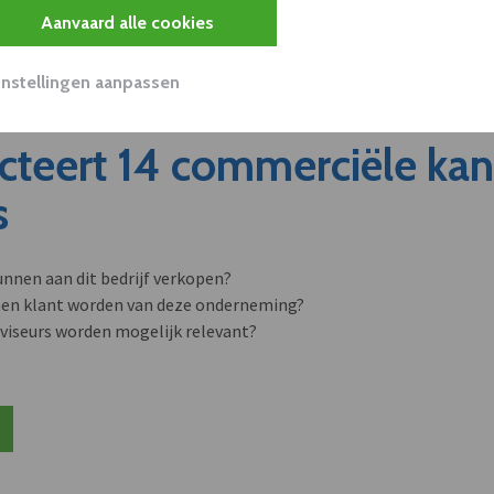
Aanvaard alle cookies
Instellingen aanpassen
cteert 14 commerciële ka
s
unnen aan dit bedrijf verkopen?
nen klant worden van deze onderneming?
viseurs worden mogelijk relevant?