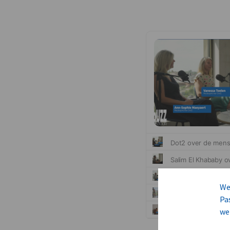
We
Pa
we