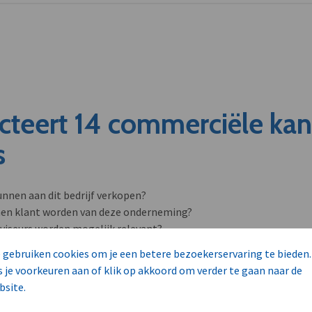
cteert 14 commerciële ka
s
unnen aan dit bedrijf verkopen?
nen klant worden van deze onderneming?
viseurs worden mogelijk relevant?
 gebruiken cookies om je een betere bezoekerservaring te bieden.
s je voorkeuren aan of klik op akkoord om verder te gaan naar de
bsite.