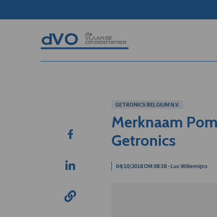
GETRONICS BELGIUM N.V.
Merknaam Pome
Getronics
04/10/2018 OM 08:38 - Luc Willemijns