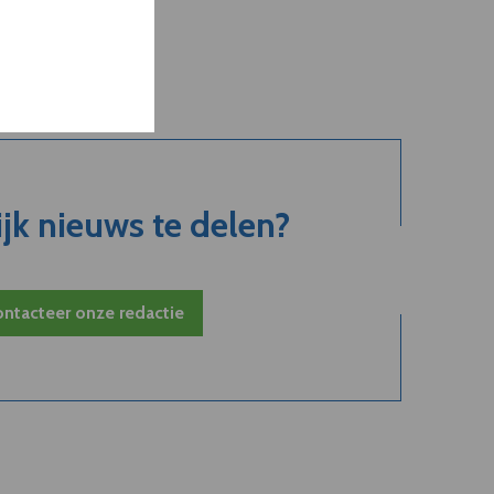
jk nieuws te delen?
ntacteer onze redactie