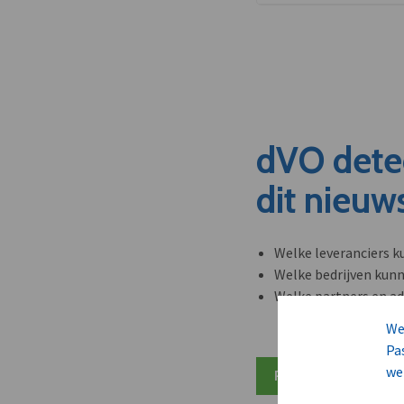
dVO dete
dit nieuw
Welke leveranciers k
Welke bedrijven kun
Welke partners en ad
We
Pa
we
Plan 20 min inzicht