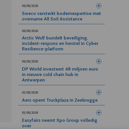
06/08/2026
Sweco versterkt bodemexpertise met
overname All Soil Assistance
06/08/2026
Arctic Wolf bundelt beveiliging,
incident-respons en herstel in Cyber
Resilience-platform
06/08/2026
DP World investeert 48 miljoen euro
in nieuwe cold chain hub in
Antwerpen
05/08/2026
Aers opent Truckplaza in Zeebrugge
05/08/2026
Easyfairs neemt Xpo Group volledig
over