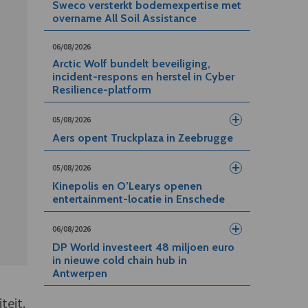
Sweco versterkt bodemexpertise met
overname All Soil Assistance
06/08/2026
Arctic Wolf bundelt beveiliging,
incident-respons en herstel in Cyber
Resilience-platform
05/08/2026
Aers opent Truckplaza in Zeebrugge
05/08/2026
Kinepolis en O’Learys openen
entertainment-locatie in Enschede
06/08/2026
DP World investeert 48 miljoen euro
in nieuwe cold chain hub in
Antwerpen
teit.