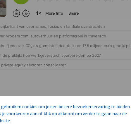
 gebruiken cookies om je een betere bezoekerservaring te bieden.
s je voorkeuren aan of klik op akkoord om verder te gaan naar de
cteert 14 commerciële ka
bsite.