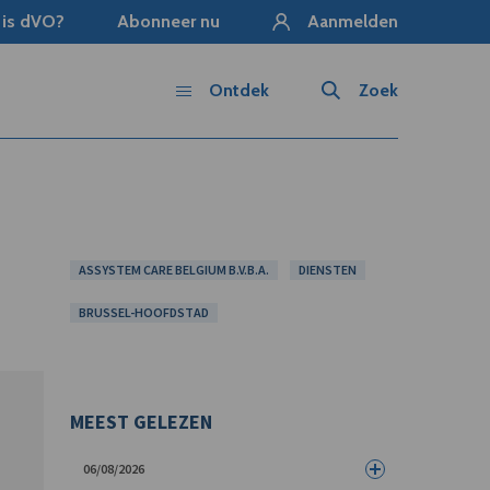
 is dVO?
Abonneer nu
Aanmelden
Ontdek
Zoek
ASSYSTEM CARE BELGIUM B.V.B.A.
DIENSTEN
BRUSSEL-HOOFDSTAD
MEEST GELEZEN
06/08/2026