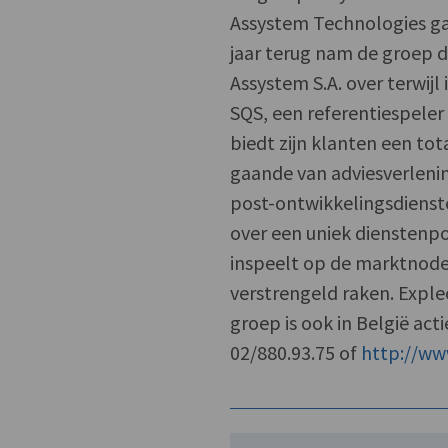
Assystem Technologies ga
jaar terug nam de groep de
Assystem S.A. over terwij
SQS, een referentiespeler 
biedt zijn klanten een to
gaande van adviesverlenin
post-ontwikkelingsdienste
over een uniek dienstenpor
inspeelt op de marktnode
verstrengeld raken. Exple
groep is ook in België acti
02/880.93.75 of
http://w