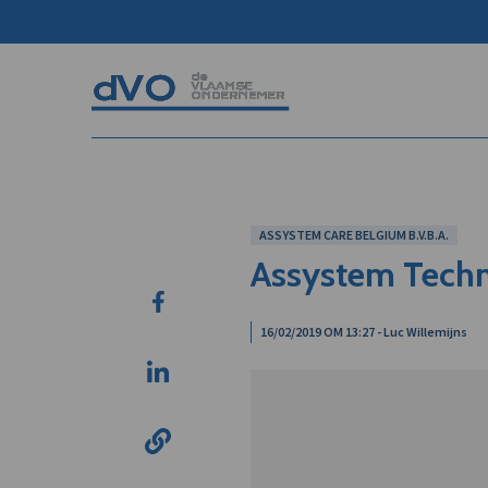
ASSYSTEM CARE BELGIUM B.V.B.A.
Assystem Techno
16/02/2019 OM 13:27 - Luc Willemijns