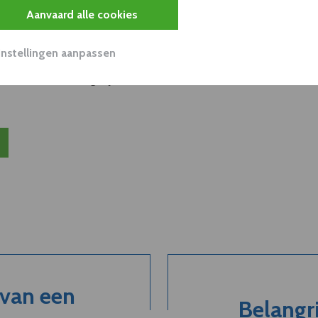
s
Aanvaard alle cookies
unnen aan dit bedrijf verkopen?
Instellingen aanpassen
nen klant worden van deze onderneming?
viseurs worden mogelijk relevant?
 van een
Belangri