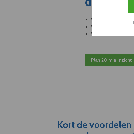
dit nieuw
Welke leveranciers k
Welke bedrijven kun
Welke partners en ad
Plan 20 min inzicht
Kort de voordelen