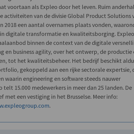
at voortaan als Expleo door het leven. Ruim anderha
 activiteiten van de divisie Global Product Solutions 
l in 2018 een aantal overnames plaats vonden, waaron
in digitale transformatie en kwaliteitsborging. Exple
taalaanbod binnen de context van de digitale versnell
g en business agility, over het ontwerp, de productie
n, tot het kwaliteitsbeheer. Het bedrijf beschikt aldu
tfolio, gekoppeld aan een rijke sectorale expertsie, 
n waarin engineering en software steeds nauwer
o telt 15.000 medewerkers in meer dan 25 landen. De
ef met een vestiging in het Brusselse. Meer info:
ww.expleogroup.com
.