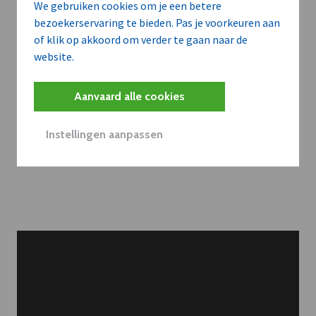
We gebruiken cookies om je een betere
Belangrijk nieuws te
bezoekerservaring te bieden. Pas je voorkeuren aan
of klik op akkoord om verder te gaan naar de
delen?
website.
Aanvaard alle cookies
Contacteer onze redactie
Instellingen aanpassen