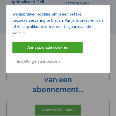
optimaliseert Dell
Factory voor
PowerStore met
versnelde AI-
prestatie- en
innovatie
We gebruiken cookies om je een betere
efficiëntieverbeteringen
bezoekerservaring te bieden. Pas je voorkeuren aan
of klik op akkoord om verder te gaan naar de
website.
Aanvaard alle cookies
Instellingen aanpassen
Kort de voordelen
van een
abonnement...
Neem dVO Leads