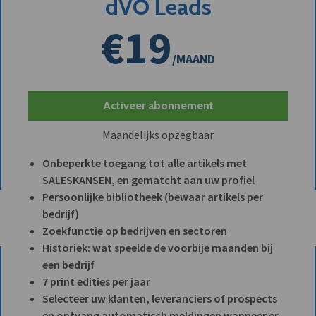
dVO Leads
€19
/MAAND
Activeer abonnement
Maandelijks opzegbaar
Onbeperkte toegang tot alle artikels met
SALESKANSEN, en gematcht aan uw profiel
Persoonlijke bibliotheek (bewaar artikels per
bedrijf)
Zoekfunctie op bedrijven en sectoren
Historiek: wat speelde de voorbije maanden bij
een bedrijf
7 print edities per jaar
Selecteer uw klanten, leveranciers of prospects
en ontvang automatisch meldingen wanneer er