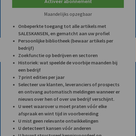
Activeer abonnement
Maandelijks opzegbaar
Onbeperkte toegang tot alle artikels met
SALESKANSEN, en gematcht aan uw profiel
Persoonlijke bibliotheek (bewaar artikels per
bedrijf)
Zoekfunctie op bedrijven en sectoren
Historiek: wat speelde de voorbije maanden bij
een bedrijf
7 print edities per jaar
Selecteer uw klanten, leveranciers of prospects
en ontvang automatisch meldingen wanneer er
nieuws over hen of over uw bedrijf verschijnt.
U weet waarover u moet praten vóór elke
afspraak en wint tijd in voorbereiding
U mist geen relevante ontwikkelingen
U detecteert kansen vóór anderen
U bouwt structureel kennisvoordeel op