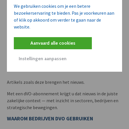
We gebruiken cookies om je een betere
bezoekerservaring te bieden. Pas je voorkeuren aan
of klik op akkoord om verder te gaan naar de
website.
Aanvaard alle cookies
Instellingen aanpassen
Meer context. Dieper begrip.
Artikels zoals deze brengen het nieuws.
Met een dVO-abonnement krijgt u dat nieuws in de juiste
zakelijke context — met inzicht in sectoren, bedrijven en
strategische bewegingen.
WAAROM BEDRIJVEN DVO GEBRUIKEN