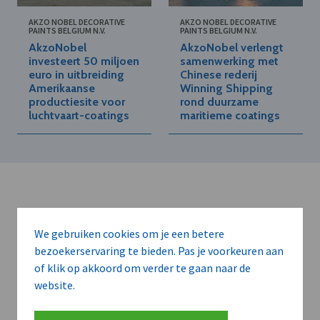
AKZO NOBEL DECORATIVE
AKZO NOBEL DECORATIVE
PAINTS BELGIUM N.V.
PAINTS BELGIUM N.V.
AkzoNobel
AkzoNobel verlengt
investeert 50 miljoen
samenwerking met
euro in uitbreiding
Chinese rederij
Amerikaanse
Winning Shipping
productiesite voor
rond duurzame
luchtvaart-coatings
maritieme coatings
We gebruiken cookies om je een betere
bezoekerservaring te bieden. Pas je voorkeuren aan
Kort de voordelen
of klik op akkoord om verder te gaan naar de
van een
website.
abonnement...