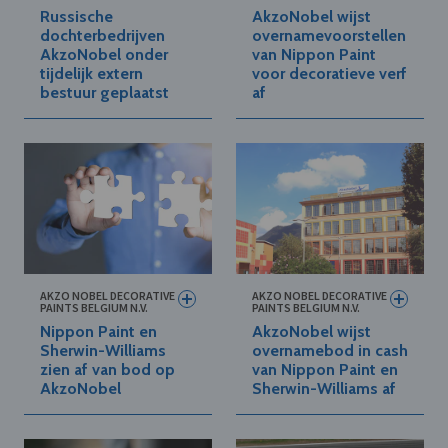
Russische
AkzoNobel wijst
dochterbedrijven
overnamevoorstellen
AkzoNobel onder
van Nippon Paint
tijdelijk extern
voor decoratieve verf
bestuur geplaatst
af
AKZO NOBEL DECORATIVE
AKZO NOBEL DECORATIVE
PAINTS BELGIUM N.V.
PAINTS BELGIUM N.V.
Nippon Paint en
AkzoNobel wijst
Sherwin-Williams
overnamebod in cash
zien af van bod op
van Nippon Paint en
AkzoNobel
Sherwin-Williams af