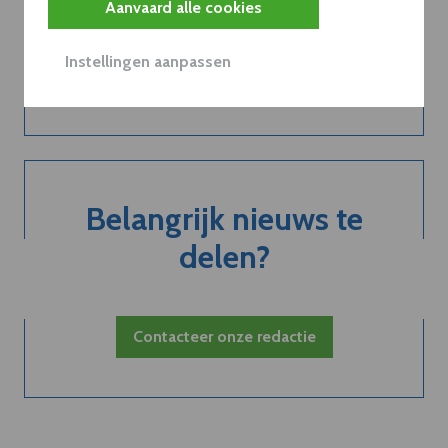
Aanvaard alle cookies
Instellingen aanpassen
Neem dVO Leads
Belangrijk nieuws te
delen?
Contacteer onze redactie