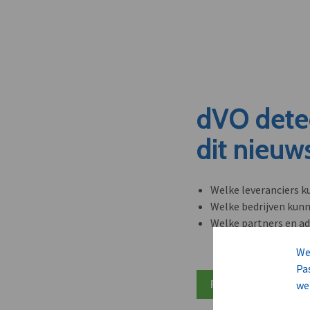
dVO dete
dit nieuw
Welke leveranciers k
Welke bedrijven kun
Welke partners en ad
We
Pa
Plan 20 min inzicht
we