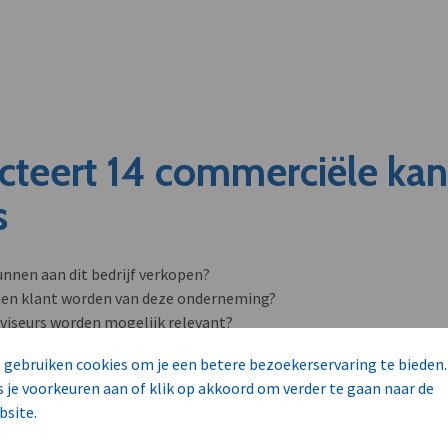
cteert 14 commerciële ka
s
unnen aan dit bedrijf verkopen?
nen klant worden van deze onderneming?
viseurs worden mogelijk relevant?
 gebruiken cookies om je een betere bezoekerservaring te bieden.
s je voorkeuren aan of klik op akkoord om verder te gaan naar de
bsite.