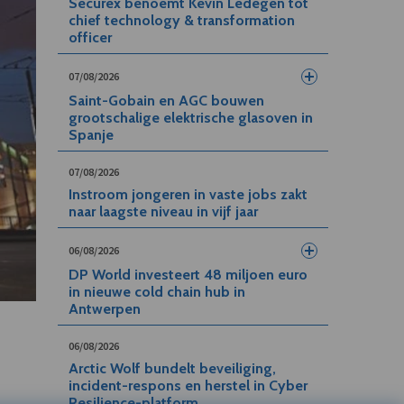
Securex benoemt Kevin Ledegen tot
chief technology & transformation
officer
07/08/2026
Saint-Gobain en AGC bouwen
grootschalige elektrische glasoven in
Spanje
07/08/2026
Instroom jongeren in vaste jobs zakt
naar laagste niveau in vijf jaar
06/08/2026
DP World investeert 48 miljoen euro
in nieuwe cold chain hub in
Antwerpen
06/08/2026
Arctic Wolf bundelt beveiliging,
incident-respons en herstel in Cyber
Resilience-platform