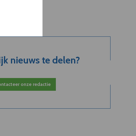
jk nieuws te delen?
ntacteer onze redactie