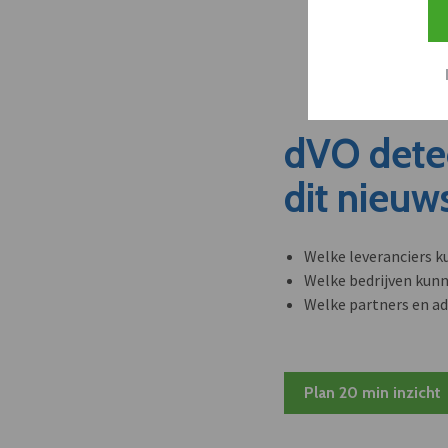
dVO dete
dit nieuw
Welke leveranciers k
Welke bedrijven kun
Welke partners en ad
Plan 20 min inzicht