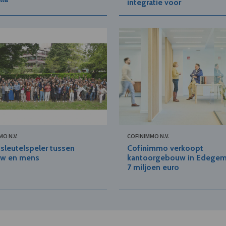
integratie voor
O N.V.
COFINIMMO N.V.
 sleutelspeler tussen
Cofinimmo verkoopt
w en mens
kantoorgebouw in Edegem
7 miljoen euro