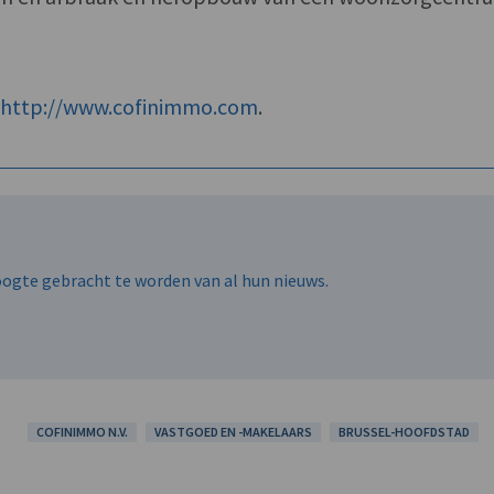
f
http://www.cofinimmo.com
.
hoogte gebracht te worden van al hun nieuws.
COFINIMMO N.V.
VASTGOED EN -MAKELAARS
BRUSSEL-HOOFDSTAD