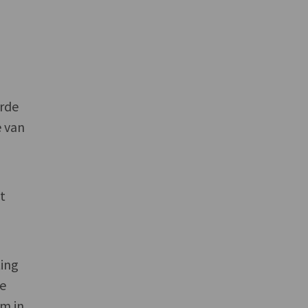
erde
e van
t
ting
ie
m in