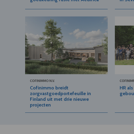
COFINIMMO N.V.
COFINIMM
Cofinimmo breidt
HR als
zorgvastgoedportefeuille in
gebou
Finland uit met drie nieuwe
projecten