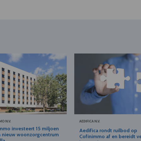
O N.V.
AEDIFICA N.V.
mmo investeert 15 miljoen
Aedifica rondt ruilbod op
in nieuw woonzorgcentrum
Cofinimmo af en bereidt v
lla