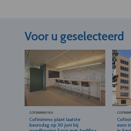
Voor u geselecteerd
COFINIMMO N.V.
COFINIMM
Cofinimmo plant laatste
Cofini
beursdag op 30 juni bij
euro 
goedkeuring fusie met Aedifica
in Sevi