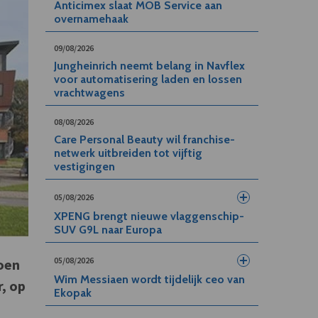
Anticimex slaat MOB Service aan
overnamehaak
09/08/2026
Jungheinrich neemt belang in Navflex
voor automatisering laden en lossen
vrachtwagens
08/08/2026
Care Personal Beauty wil franchise-
netwerk uitbreiden tot vijftig
vestigingen
05/08/2026
XPENG brengt nieuwe vlaggenschip-
SUV G9L naar Europa
05/08/2026
oen
Wim Messiaen wordt tijdelijk ceo van
, op
Ekopak