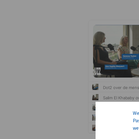
We
Pa
we