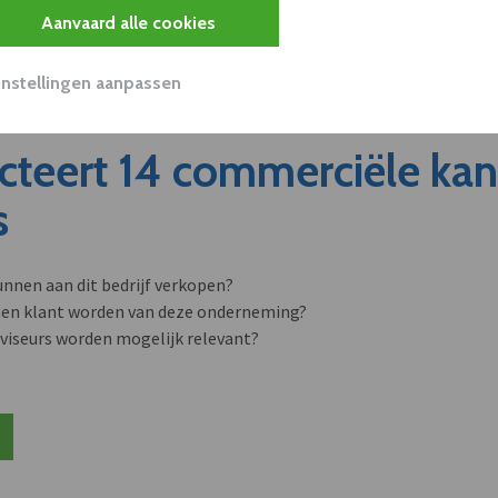
Aanvaard alle cookies
Instellingen aanpassen
cteert 14 commerciële ka
s
unnen aan dit bedrijf verkopen?
nen klant worden van deze onderneming?
viseurs worden mogelijk relevant?