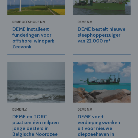
DEME OFFSHORE N.V.
DEME N.V.
DEME installeert
DEME bestelt nieuwe
funderingen voor
sleephopperzuiger
offshore-windpark
van 22.000 m³
Zeevonk
DEME N.V.
DEME N.V.
DEME en TORC
DEME voert
plaatsen één miljoen
verdiepingswerken
jonge oesters in
uit voor nieuwe
Belgische Noordzee
diepzeehaven in