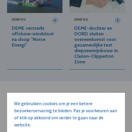
DEME N.V.
DEME N.V.
DEME versterkt
DEME-dochter en
offshore-windvloot
DORD sluiten
na doop "Norse
overeenkomst voor
Energi"
gezamenlijke test
diepzeemijnbouw in
Clarion-Clipperton
Zone
We gebruiken cookies om je een betere
bezoekerservaring te bieden. Pas je voorkeuren aan
of klik op akkoord om verder te gaan naar de
Kort de voordelen
website.