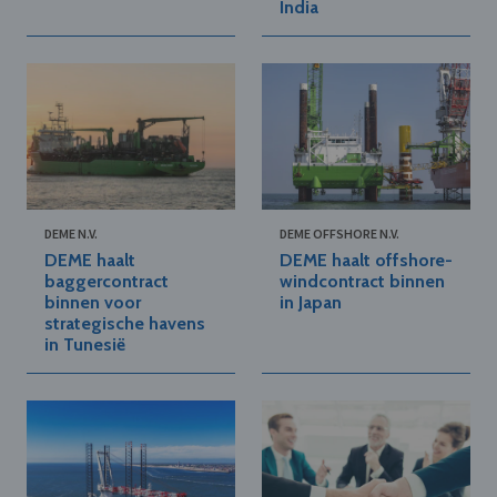
India
DEME N.V.
DEME OFFSHORE N.V.
DEME haalt
DEME haalt offshore-
baggercontract
windcontract binnen
binnen voor
in Japan
strategische havens
in Tunesië