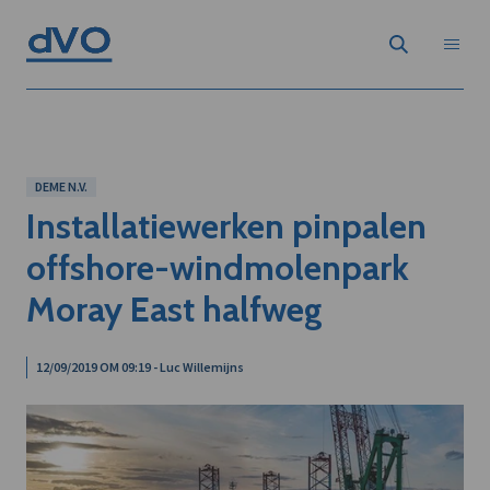
DEME N.V.
Installatiewerken pinpalen
offshore-windmolenpark
Moray East halfweg
12/09/2019 OM 09:19 - Luc Willemijns