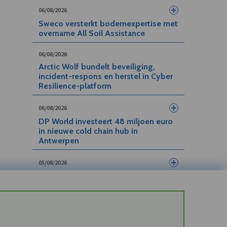
06/08/2026
Sweco versterkt bodemexpertise met
overname All Soil Assistance
06/08/2026
Arctic Wolf bundelt beveiliging,
incident-respons en herstel in Cyber
Resilience-platform
06/08/2026
DP World investeert 48 miljoen euro
in nieuwe cold chain hub in
Antwerpen
05/08/2026
Aers opent Truckplaza in Zeebrugge
05/08/2026
Kinepolis en O’Learys openen
entertainment-locatie in Enschede