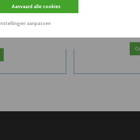
Aanvaard alle cookies
 van een
Belangri
Instellingen aanpassen
..
Co