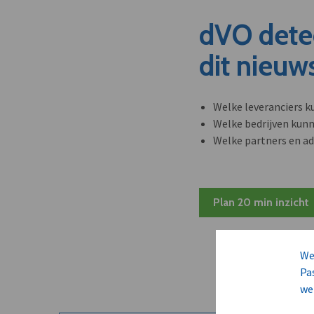
dVO dete
dit nieuw
Welke leveranciers k
Welke bedrijven kun
Welke partners en ad
Plan 20 min inzicht
We
Pa
we