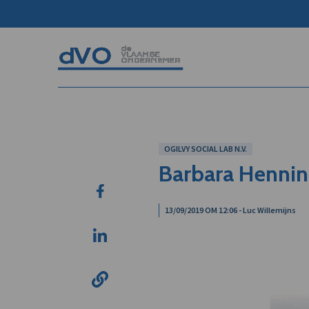
OGILVY SOCIAL LAB N.V.
Barbara Hennin 
13/09/2019 OM 12:06 - Luc Willemijns