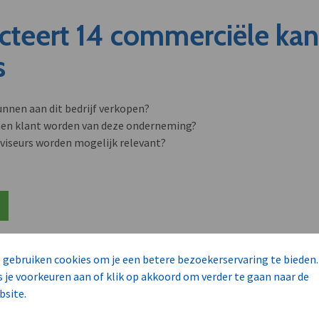
cteert 14 commerciële ka
s
unnen aan dit bedrijf verkopen?
nen klant worden van deze onderneming?
viseurs worden mogelijk relevant?
 gebruiken cookies om je een betere bezoekerservaring te bieden.
s je voorkeuren aan of klik op akkoord om verder te gaan naar de
bsite.