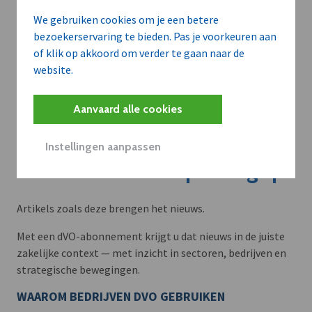
We gebruiken cookies om je een betere
bezoekerservaring te bieden. Pas je voorkeuren aan
of klik op akkoord om verder te gaan naar de
website.
Aanvaard alle cookies
Instellingen aanpassen
Meer context. Dieper begrip.
Artikels zoals deze brengen het nieuws.
Met een dVO-abonnement krijgt u dat nieuws in de juiste
zakelijke context — met inzicht in sectoren, bedrijven en
strategische bewegingen.
WAAROM BEDRIJVEN DVO GEBRUIKEN