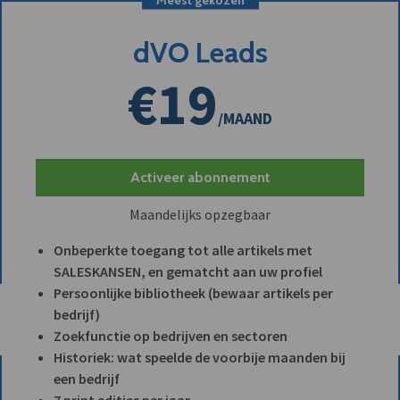
dVO Leads
€19
/MAAND
Activeer abonnement
Maandelijks opzegbaar
Onbeperkte toegang tot alle artikels met
SALESKANSEN, en gematcht aan uw profiel
Persoonlijke bibliotheek (bewaar artikels per
bedrijf)
Zoekfunctie op bedrijven en sectoren
Historiek: wat speelde de voorbije maanden bij
een bedrijf
7 print edities per jaar