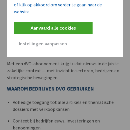
of klik op akkoord om verder te gaan naar de
website.
Aanvaard alle cookies
Meer context. Dieper begrip.
Instellingen aanpassen
Artikels zoals deze brengen het nieuws.
Met een dVO-abonnement krijgt u dat nieuws in de juiste
zakelijke context — met inzicht in sectoren, bedrijven en
strategische bewegingen.
WAAROM BEDRIJVEN DVO GEBRUIKEN
Volledige toegang tot alle artikels en thematische
dossiers met verkoopkansen
Context bij bedrijfsnieuws, investeringen en
benoemingen