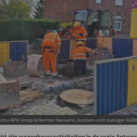
irector APK Group & Herman Vaessens, business-unit manager AGB
rkt zijn wegenbouwactiviteiten in de regio Antwe