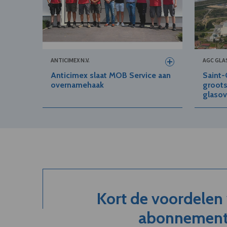
ANTICIMEX N.V.
AGC GLAS
Anticimex slaat MOB Service aan
Saint
overnamehaak
groots
glasov
Kort de voordelen
abonnement.