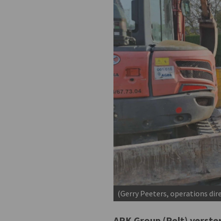
(Gerry Peeters, operations d
APK Group (Pelt) verste