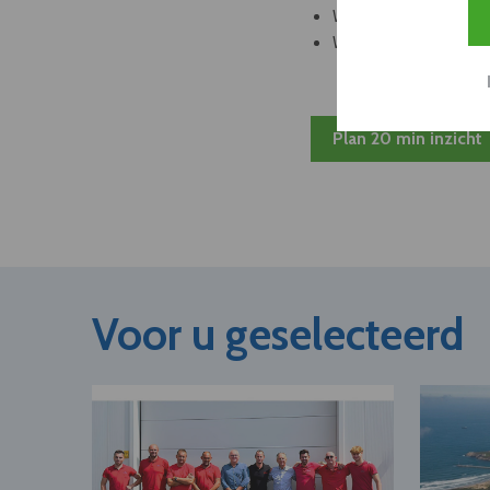
Welke bedrijven kun
Welke partners en ad
Plan 20 min inzicht
Voor u geselecteerd