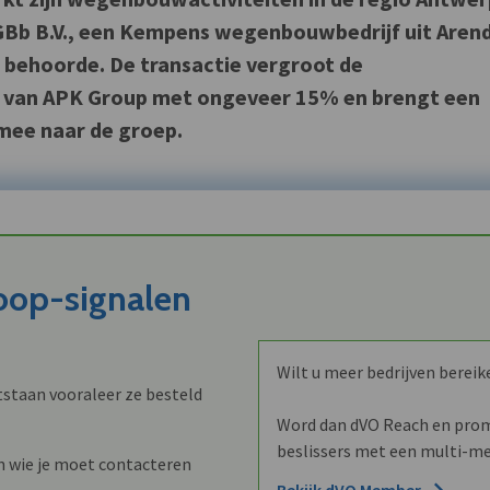
Bb B.V., een Kempens wegenbouwbedrijf uit Aren
behoorde. De transactie vergroot de
 van APK Group met ongeveer 15% en brengt een
mee naar de groep.
koop-signalen
Wilt u meer bedrijven bereik
staan vooraleer ze besteld
Word dan dVO Reach en promo
beslissers met een multi-me
n wie je moet contacteren
Bekijk dVO Member