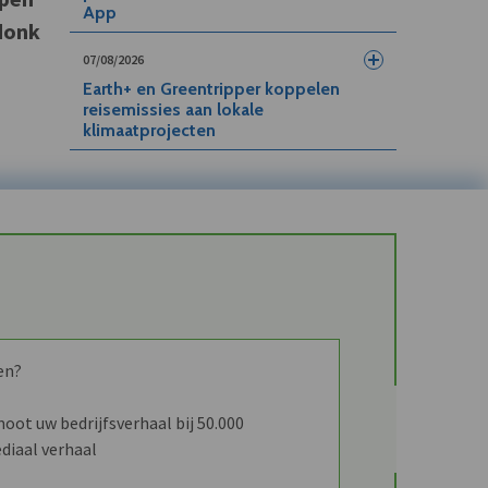
App
donk
07/08/2026
Earth+ en Greentripper koppelen
reisemissies aan lokale
klimaatprojecten
en?
ot uw bedrijfsverhaal bij 50.000
diaal verhaal