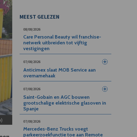
MEEST GELEZEN
08/08/2026
Care Personal Beauty wil franchise-
netwerk uitbreiden tot vijftig
vestigingen
07/08/2026
Anticimex slaat MOB Service aan
overnamehaak
07/08/2026
Saint-Gobain en AGC bouwen
grootschalige elektrische glasoven in
Spanje
b)
07/08/2026
Mercedes-Benz Trucks voegt
parkeerzoekfunctie toe aan Remote
rpen