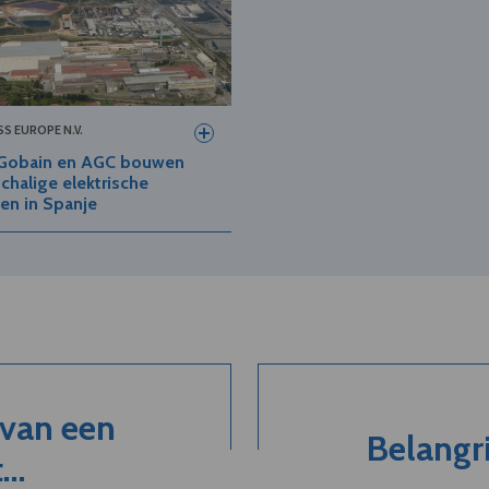
S EUROPE N.V.
-Gobain en AGC bouwen
chalige elektrische
en in Spanje
 van een
Belangri
..