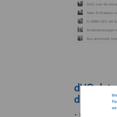
dVO dete
We
dit nieuw
Pa
we
Welke leveranciers k