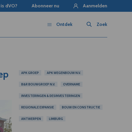
 is dVO?
Abonneer nu
Aanmelden
Ontdek
Zoek
ep
APK GROEP
APK WEGENBOUW N.V.
B&R BOUWGROEP N.V.
OVERNAME
INVESTERINGEN & DESINVESTERINGEN
REGIONALE EXPANSIE
BOUW EN CONSTRUCTIE
ANTWERPEN
LIMBURG