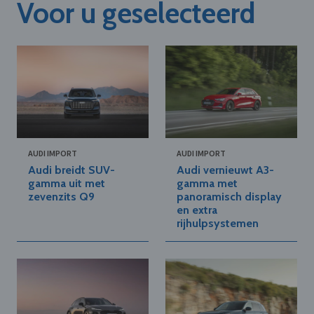
Voor u geselecteerd
AUDI IMPORT
AUDI IMPORT
Audi breidt SUV-
Audi vernieuwt A3-
gamma uit met
gamma met
zevenzits Q9
panoramisch display
en extra
rijhulpsystemen