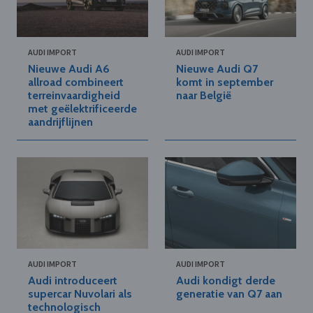
AUDI IMPORT
AUDI IMPORT
Nieuwe Audi A6
Nieuwe Audi Q7
allroad combineert
komt in september
terreinvaardigheid
naar België
met geëlektrificeerde
aandrijflijnen
AUDI IMPORT
AUDI IMPORT
Audi introduceert
Audi kondigt derde
supercar Nuvolari als
generatie van Q7 aan
technologisch