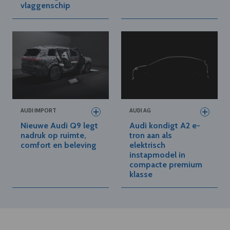
vlaggenschip
AUDI IMPORT
AUDI AG
Nieuwe Audi Q9 legt
Audi kondigt A2 e-
nadruk op ruimte,
tron aan als
comfort en beleving
elektrisch
instapmodel in
compacte premium
klasse