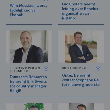
Luc Costers neemt
Wim Messiaen wordt
leiding over Benelux-
tijdelijk ceo van
organisatie van
Ekopak
Nutanix
DUURZAAM REPAREREN
ONTEX GROUP N.V.
(BELGIUM) B.V.
Ontex benoemt
Duurzaam Repareren
Zwitser Stéphane Re
benoemt Erik Swerts
tot nieuwe group cfo
tot country manager
België