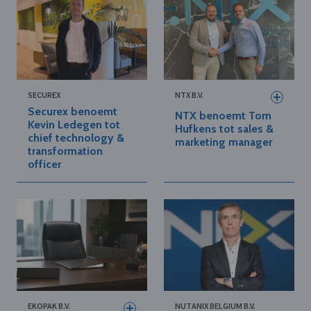
SECUREX
NTX B.V.
Securex benoemt
NTX benoemt Tom
Kevin Ledegen tot
Hufkens tot sales &
chief technology &
marketing manager
transformation
officer
EKOPAK B.V.
NUTANIX BELGIUM B.V.