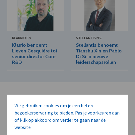
KLARRIO B.V.
STELLANTIS N.V.
Klarrio benoemt
Stellantis benoemt
Lieven Gesquière tot
Tianshu Xin en Pablo
senior director Core
Di Si in nieuwe
R&D
leiderschapsrollen
We gebruiken cookies om je een betere
bezoekerservaring te bieden. Pas je voorkeuren aan
of klik op akkoord om verder te gaan naar de
Kort de voordelen
website.