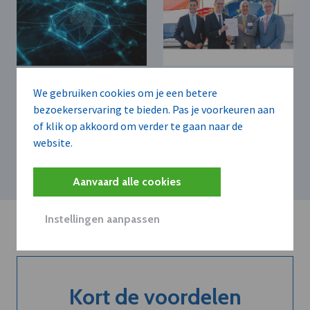
ARCTIC WOLF
ELIA GROUP
We gebruiken cookies om je een betere
Arctic Wolf bundelt
Elia en TenneT
bezoekerservaring te bieden. Pas je voorkeuren aan
beveiliging, incident-
versterken
respons en herstel in
of klik op akkoord om verder te gaan naar de
stroomverbinding
Cyber Resilience-
tussen België en
website.
platform
Nederland
Aanvaard alle cookies
Instellingen aanpassen
Kort de voordelen