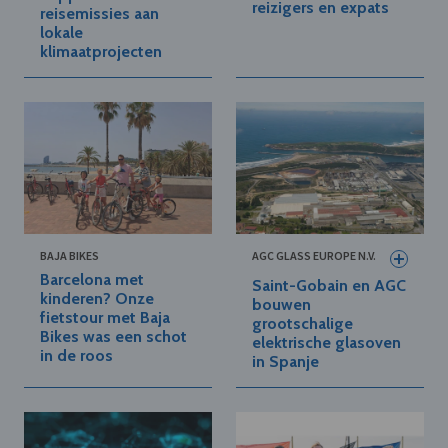
reizigers en expats
reisemissies aan
lokale
klimaatprojecten
BAJA BIKES
AGC GLASS EUROPE N.V.
Barcelona met
Saint-Gobain en AGC
kinderen? Onze
bouwen
fietstour met Baja
grootschalige
Bikes was een schot
elektrische glasoven
in de roos
in Spanje